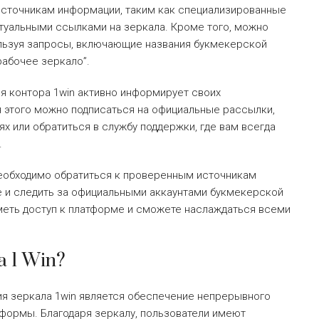
сточникам информации, таким как специализированные
ктуальными ссылками на зеркала. Кроме того, можно
ользуя запросы, включающие названия букмекерской
 рабочее зеркало”.
я контора 1win активно информирует своих
я этого можно подписаться на официальные рассылки,
ях или обратиться в службу поддержки, где вам всегда
.
 необходимо обратиться к проверенным источникам
е и следить за официальными аккаунтами букмекерской
иметь доступ к платформе и сможете наслаждаться всеми
а 1 Win?
я зеркала 1win является обеспечение непрерывного
формы. Благодаря зеркалу, пользователи имеют