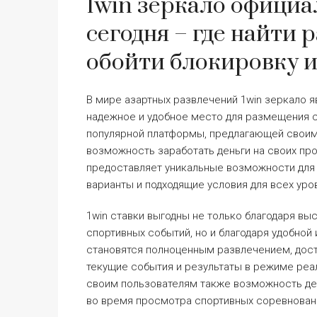
1win зеркало официа
сегодня – где найти 
обойти блокировку и
В мире азартных развлечений 1win зеркало я
надежное и удобное место для размещения ста
популярной платформы, предлагающей своим
возможность заработать деньги на своих про
предоставляет уникальные возможности для 
варианты и подходящие условия для всех уро
1win ставки выгодны не только благодаря в
спортивных событий, но и благодаря удобной 
становятся полноценным развлечением, дос
текущие события и результаты в режиме реа
своим пользователям также возможность дела
во время просмотра спортивных соревнован