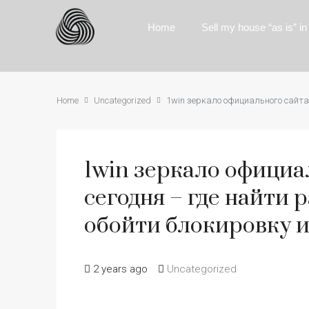
Home
Sell my house “as is” i
Home
Uncategorized
1win зеркало официального сайта 
1win зеркало официа
сегодня – где найти 
обойти блокировку и
2 years ago
Uncategorized