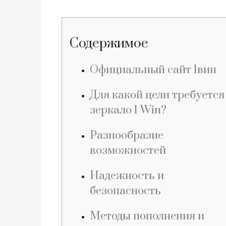
Содержимое
Официальный сайт 1вин
Для какой цели требуется
зеркало 1 Win?
Разнообразие
возможностей
Надежность и
безопасность
Методы пополнения и