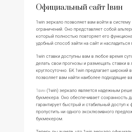
Официальный сайт 1вин
1win зеркало позволяет вам войти в систему
ограничений. Оно представляет собой альтер
который полностью повторяет его функционал
удобный способ зайти на сайт и насладитьс
1win ставки доступны вам в любое время сут
делать свои прогнозы и размещать ставки в 
круглосуточно. БК 1win предлагает широкий 
позволяет вам найти наиболее подходящие ва
1вин
(1win) зеркало является надежным реше
букмекера. Оно обеспечивает сохранность д
гарантирует быстрый и стабильный доступ к 
пропустить ни одного эксклюзивного предложе
букмекером.
Теперь вы знаете, что 1win зеркало официал