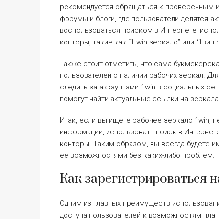
рекомендуется обращаться к проверенным и
форумы и блоги, где пользователи делятся а
воспользоваться поиском в Интернете, исп
конторы, такие как “1 win зеркало” или “1вин
Также стоит отметить, что сама букмекерска
пользователей о наличии рабочих зеркал. Дл
следить за аккаунтами 1win в социальных сет
помогут найти актуальные ссылки на зеркала
Итак, если вы ищете рабочее зеркало 1win,
информации, использовать поиск в Интернет
конторы. Таким образом, вы всегда будете 
ее возможностями без каких-либо проблем.
Как зарегистрироваться н
Одним из главных преимуществ использовани
доступа пользователей к возможностям плат