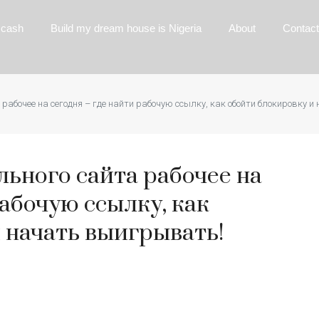
n cash
Build my dream house is Nigeria
About
Contact
рабочее на сегодня – где найти рабочую ссылку, как обойти блокировку 
льного сайта рабочее на
рабочую ссылку, как
 начать выигрывать!