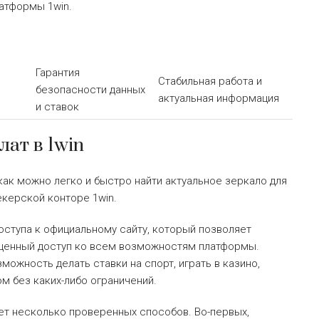
атформы 1win.
Гарантия
Стабильная работа и
безопасности данных
актуальная информация
и ставок
ат в 1win
ак можно легко и быстро найти актуальное зеркало для
екерской конторе 1win.
доступа к официальному сайту, который позволяет
оценный доступ ко всем возможностям платформы.
можность делать ставки на спорт, играть в казино,
ом без каких-либо ограничений.
ует несколько проверенных способов. Во-первых,