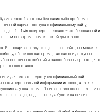
 букмекерской конторы без каких-либо проблем и
нативный вариант доступа к официальному сайту,
 и дизайн. 1win вход через зеркало – это безопасный и
я полным спектром возможностей для ставок.
ок. Благодаря зеркалу официального сайта, вы можете
любое удобное для вас время, так как они доступны
выбор спортивных событий и разнообразных рынков, что
рианты для ставок.
нием для тех, кто недоступен официальный сайт
анных и персональной информации игроков, а также
функционалу платформы. 1 вин зеркало позволяет вам не
ния или акции, ведь вы всегда будете на связи с
ьного сайта – это отличный способ обойти блокировки и