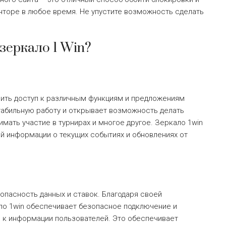
нторе в любое время. Не упустите возможность сделать
зеркало 1 Win?
чить доступ к различным функциям и предложениям
абильную работу и открывает возможность делать
нимать участие в турнирах и многое другое. Зеркало 1win
ой информации о текущих событиях и обновлениях от
опасность данных и ставок. Благодаря своей
ло 1win обеспечивает безопасное подключение и
 к информации пользователей. Это обеспечивает