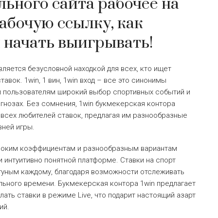
льного сайта рабочее на
рабочую ссылку, как
 начать выигрывать!
вляется безусловной находкой для всех, кто ищет
вок. 1win, 1 вин, 1win вход – все это синонимы
 пользователям широкий выбор спортивных событий и
гнозах. Без сомнения, 1win букмекерская контора
всех любителей ставок, предлагая им разнообразные
вней игры.
ысоким коэффициентам и разнообразным вариантам
и интуитивно понятной платформе. Ставки на спорт
туным каждому, благодаря возможности отслеживать
льного времени. Букмекерская контора 1win предлагает
ть ставки в режиме Live, что подарит настоящий азарт
ий.