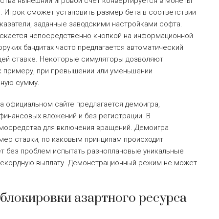
ства нынешний игровой счет конвертируется в монеты
). Игрок сможет установить размер бета в соответствии
казатели, заданные заводскими настройками софта.
ускается непосредственно кнопкой на информационной
норуких бандитах часто предлагается автоматический
ущей ставке. Некоторые симуляторы дозволяют
к примеру, при превышении или уменьшении
нную сумму.
на официальном сайте предлагается демоигра,
финансовых вложений и без регистрации. В
мосредства для включения вращений. Демоигра
змер ставки, по каковым принципам происходит
ет без проблем испытать разноплановые уникальные
 рекордную выплату. Демонстрационный режим не может
 блокировки азартного ресурса