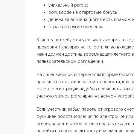
уникальный parole;
bonuscode на стартовые бонусы;
денежная единица (когда есть возможно
страна и другие сведения.
Клиенту потребуется указывать корректные д
проверки. Невзирая на то, есть ли во вкладк
мани должен достичь восемнадцатилетнего в
пользовательском соглашении.
На лицензионной интернет-платформе бываю
профиля на странице какой-то соцсети, как при
старте регистрации надобно применять тольк
учетную запись регулярно, на всяком устрой
Если участник забыл пароль от игрового сче
функцией восстановления по электронке или
сгенерировать обновленный пароль входа в 
перейти на свою электронку или сменил номе