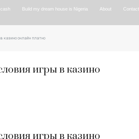
n cash
Build my dream house is Nigeria
About
Contact
в казино онлайн платно
словия игры в казино
словия игры в казино