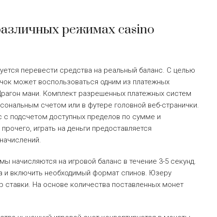
различных режимах casino
уется перевести средства на реальный баланс. С целью
вичок может воспользоваться одним из платежных
Драгон мани. Комплект разрешенных платежных систем
сональным счетом или в футере головной веб-странички.
 с подсчетом доступных пределов по сумме и
рочего, играть на деньги предоставляется
начислений.
ы начисляются на игровой баланс в течение 3-5 секунд.
та и включить необходимый формат спинов. Юзеру
 ставки. На основе количества поставленных монет