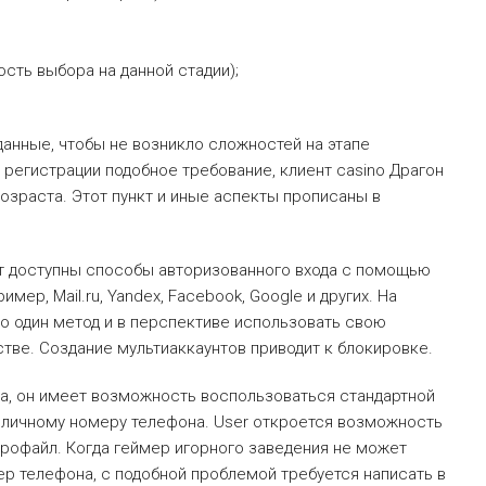
сть выбора на данной стадии);
анные, чтобы не возникло сложностей на этапе
е регистрации подобное требование, клиент casino Драгон
озраста. Этот пункт и иные аспекты прописаны в
т доступны способы авторизованного входа с помощью
мер, Mail.ru, Yandex, Facebook, Google и других. На
о один метод и в перспективе использовать свою
стве. Создание мультиаккаунтов приводит к блокировке.
та, он имеет возможность воспользоваться стандартной
 личному номеру телефона. User откроется возможность
профайл. Когда геймер игорного заведения не может
р телефона, с подобной проблемой требуется написать в