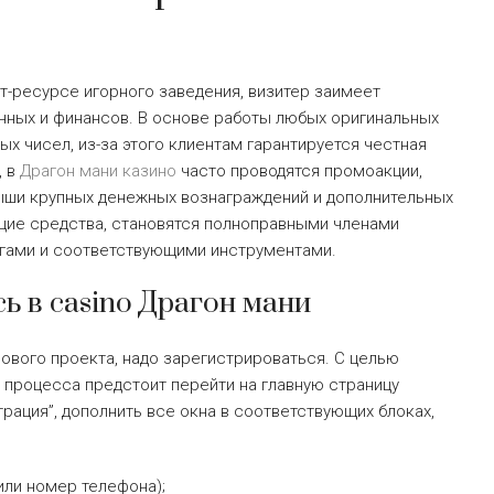
т-ресурсе игорного заведения, визитер заимеет
ных и финансов. В основе работы любых оригинальных
х чисел, из-за этого клиентам гарантируется честная
, в
Драгон мани казино
часто проводятся промоакции,
ыши крупных денежных вознаграждений и дополнительных
щие средства, становятся полноправными членами
гами и соответствующими инструментами.
ь в casino Драгон мани
рового проекта, надо зарегистрироваться. С целью
о процесса предстоит перейти на главную страницу
трация”, дополнить все окна в соответствующих блоках,
или номер телефона);