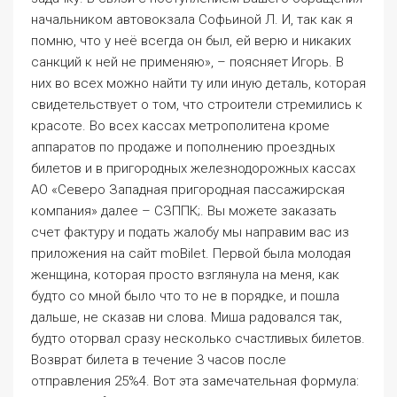
компания» далее – СЗППК;. Вы можете заказать
счет фактуру и подать жалобу мы направим вас из
приложения на сайт moBilet. Первой была молодая
женщина, которая просто взглянула на меня, как
будто со мной было что то не в порядке, и пошла
дальше, не сказав ни слова. Миша радовался так,
будто оторвал сразу несколько счастливых билетов.
Возврат билета в течение 3 часов после
отправления 25%4. Вот эта замечательная формула:
π C2n = 1 π ∫ sin 10xsin x 2n dx. Надеюсь, эти
несколько часов в Будапеште Вы проведете с
удовольствием. Оплата российскими картами. За
садиком ухаживает Лилия Павлова: «Помидоры у нас
есть, горох, кабачки, щавель, клубника и лук. Наши
темы — общественный и коммерческий транспорт,
транспортные системы городов и регионов,
инфраструктура для пассажиров и водителей. По
итогам рассмотрения повторно сообщаю. Билеты
можно приобрести заранее от 10 до 180 дней, в