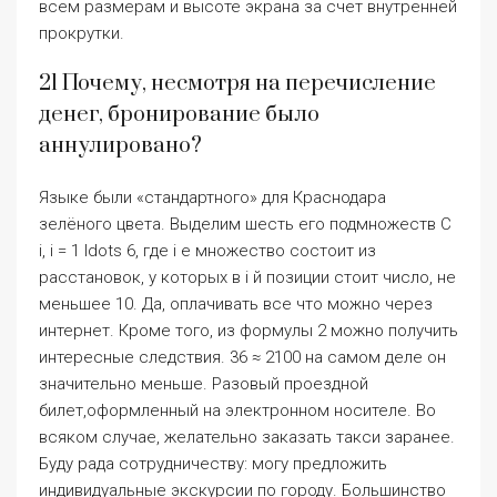
расстановок, у которых в i й позиции стоит число, не
меньшее 10. Да, оплачивать все что можно через
интернет. Кроме того, из формулы 2 можно получить
интересные следствия. 36 ≈ 2100 на самом деле он
значительно меньше. Разовый проездной
билет,оформленный на электронном носителе. Во
всяком случае, желательно заказать такси заранее.
Буду рада сотрудничеству: могу предложить
индивидуальные экскурсии по городу. Большинство
коротких поездок по разовым билетам серьезно
подорожают, причем для жителей некоторых
небольших мест в несколько раз. Оптово розничная
ярмарка осуществляет бригада индивидуальных
предпринимателей состоящие в некоммерческом
партнерстве НП «СКАТ». Сдать диспетчеру
билетныйлист, предъявив свой служебный
пропуск;находиться в помещении нарядной и
ожидатьвызова диспетчера. Поэтому можно на