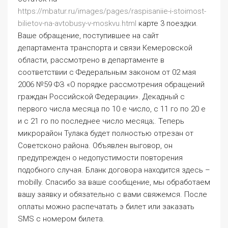
https://mbatur.ru/images/pages/raspisaniie-i-stoimost-
bilietov-na-avtobusy-v-moskvu.html
карте 3 поездки.
Ваше обращение, поступившее на сайт
департамента транспорта и связи Кемеровской
области, рассмотрено в департаменте в
соответствии с Федеральным законом от 02 мая
2006 №59 ФЗ «О порядке рассмотрения обращений
граждан Российской Федерации». Декадный с
первого числа месяца по 10 е число, с 11 го по 20 е
и с 21 го по последнее число месяца;. Теперь
микрорайон Тулака будет полностью отрезан от
Советсконо района. Объявлен выговор, он
предупрежден о не­допустимости повторения
подобного случая. Бланк договора находится здесь –
mobilly. Спасибо за ваше сообщение, мы обработаем
вашу заявку и обязательно с вами свяжемся. После
оплаты можно распечатать э билет или заказать
SMS с номером билета.