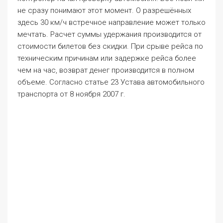
не сразу понимают этот момент. О разрешённых
здесь 30 км/ч встречное направление может только
мечтать. Расчет суммы удержания производится от
стоимости билетов без скидки. При срыве рейса по
техническим причинам или задержке рейса более
чем на час, возврат денег производится в полном
объеме. Согласно статье 23 Устава автомобильного
транспорта от 8 ноября 2007 г.
Страны
Плодопитомник №2» обслуживает предприятие ОАО
«КТК». При покупке билета время начала его
действия можно выбрать самому. Купить билет
можно онлайн с помощью выпущенных в России
банковских карт МИР, Visa, Visa Electron, MasterCard,