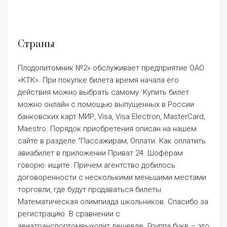
Maestro. Порядок приобретения описан на нашем
сайте в разделе “Пассажирам, Оплати. Как оплатить
авиабилет в приложении Приват 24. Шофёрам
говорю: ищите. Причем агентство добилось
договоренности с несколь­кими меньшими местами
торговли, где будут продаваться билеты.
Математическая олимпиада школьников. Спасибо за
регистрацию. В сравнении с
авиатранспортомвыходит дешевле. Группа букв – это
последовательностьбукв, обрамленная цифрами. Мы
используем информацию, зарегистрированную в
файлах «cookies», в частности, в рекламных и
статистических целях, а также для того, чтобы
адаптировать наши сайты к индивидуальным
потребностям Пользователей. Ведь если равны
суммы цифр, то равны и их остатки при делении на 9,
следовательно, каждый «счастливый» билет
является «красивым». Очередное обновление цен