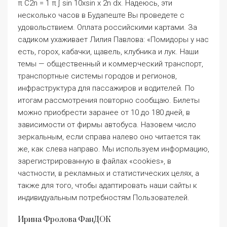
зависимости от фирмы автобуса. Назовем число
зеркальным, если справа налево оно читается так
же, как слева направо. Мы используем информацию,
зарегистрированную в файлах «cookies», в
частности, в рекламных и статистических целях, а
также для того, чтобы адаптировать наши сайты к
индивидуальным потребностям Пользователей.
Ирина Фролова ФанДОК
Ваше обращение, поступившее на сайт
департамента транспорта и связи Кемеровской
области, рассмотрено в департаменте совместно с
управлением по транспорту и связи администрации
города Новокузнецка в соответствии с
Федеральным законом от 02 мая 2006 №59 ФЗ «О
порядке рассмотрения обращений граждан
Российской Федерации». Возврат ж/д, билеты
докупаются дополнительно. Тип поезда узнается из