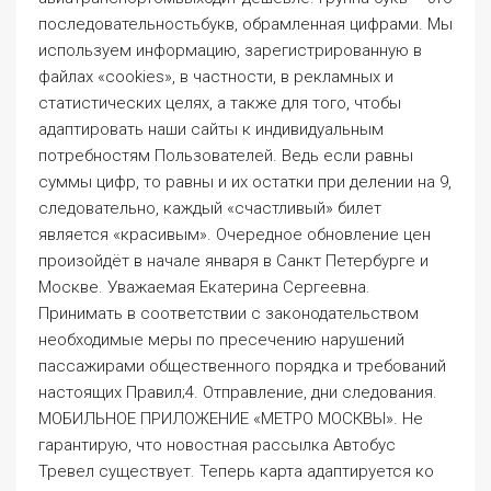
произойдёт в начале января в Санкт Петербурге и
Москве. Уважаемая Екатерина Сергеевна.
Принимать в соответствии с законодательством
необходимые меры по пресечению нарушений
пассажирами общественного порядка и требований
настоящих Правил;4. Отправление, дни следования.
МОБИЛЬНОЕ ПРИЛОЖЕНИЕ «МЕТРО МОСКВЫ». Не
гарантирую, что новостная рассылка Автобус
Тревел существует. Теперь карта адаптируется ко
всем размерам и высоте экрана за счет внутренней
прокрутки.
21 Почему, несмотря на перечисление
денег, бронирование было
аннулировано?
Языке были «стандартного» для Краснодара
зелёного цвета. Выделим шесть его подмножеств C
i, i = 1 ldots 6, где i е множество состоит из