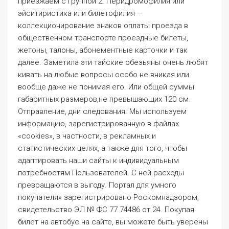
информацию, зарегистрированную в файлах
«cookies», в частности, в рекламных и
статистических целях, а также для того, чтобы
адаптировать наши сайты к индивидуальным
потребностям Пользователей. С ней расходы
превращаются в выгоду. Портал для умного
покупателя» зарегистрировано Роскомнадзором,
свидетельство ЭЛ № ФС 77 74486 от 24. Покупая
билет на автобус на сайте, вы можете быть уверены
в том, что ваш маршрут оформлен по всем
указанным требованиям и числится в базе
автовокзала. Нажимаем на надпись My Bookings
вверху экрана и в дальнейшем возможно два
варианта развития событий. Удачи вам, будьте
смелее и заранее не переживайте. Первые
несколько значений an нетрудно вычислить.
Согласно действующему законодательству,
предварительная продажа билетов стартует не
позднее чем за 15 дней до отправления автобуса по