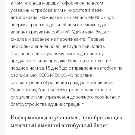
расписанию. 2006 №59 ФЗ «О порядке
рассмотрения обращений граждан Российской
Федерации», было рассмотрено совместно со
специалистами управления дорожного хозяйства и
благоустройства администрации г.
Информация для учащихся, приобретающих
месячный именной автобусный билет
Посмотреть все способы оплаты. Если во сне вы
опоздали на автобус, это может быть связано с
моментами, которые не были приятными.
Рассмотрим случаи, когда стоит претендовать на
компенсацию неиспользованного билета. И второй
вопрос, как проходит процедура визачек. Что
делать, если я купил билет на поезд в приложении,
но он так и не появился в активных билетах. На
данный момент в Краснодаре работают 95
муниципальных автобусных маршрутов.