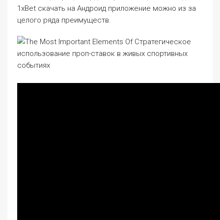
1xBet скачать на Андроид приложение можно из за
целого ряда преимуществ.