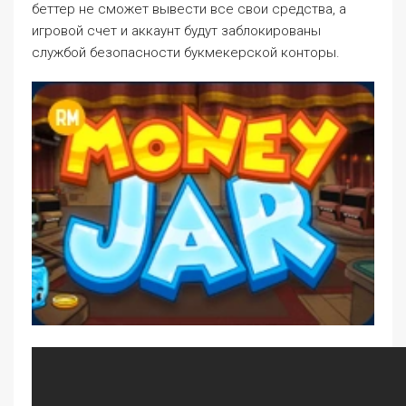
беттер не сможет вывести все свои средства, а
игровой счет и аккаунт будут заблокированы
службой безопасности букмекерской конторы.