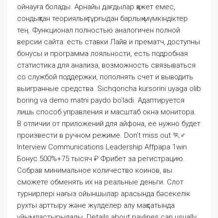
ойнауға болады. Арнайы дағдылар қажет емес,
сондықтан теориялық тұрғыдан барлық мүмкіндіктер
тең. Функционал полностью аналогичен полной
версии сайта: есть ставки Лайв и прематч, доступны
бонусы и программа лояльности, есть подробная
статистика для анализа, возможность связываться
со службой поддержки, пополнять счет и выводить
выигранные средства. Sichqoncha kursorini uyaga olib
boring va demo matni paydo bo’ladi. Адаптируется
лишь способ управления и масштаб окна монитора.
В отличии от приложений для айфона, ее нужно будет
произвести в ручном режиме. Don’t miss out 🏃♂️
Interview Communications Leadership Affpapa 1win.
Бонус 500%+75 тысяч ₽ Фрибет за регистрацию.
Собрав минимальное количество коинов, вы
сможете обменять их на реальные деньги. Слот
турнирлері нағыз ойыншылар арасында бәсекелік
рухты арттыру және жүлделер алу мақсатында
ұйымдастырылады. Details about paylines can usually