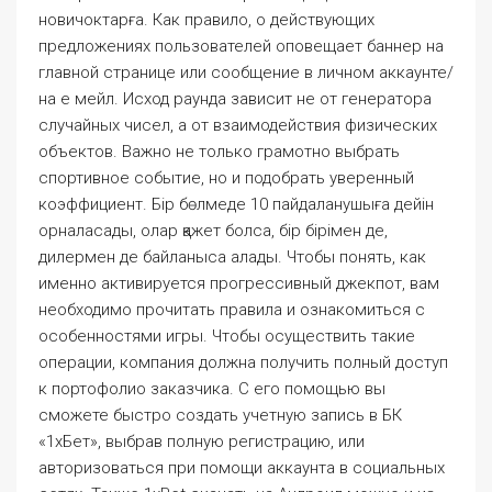
новичоктарға. Как правило, о действующих
предложениях пользователей оповещает баннер на
главной странице или сообщение в личном аккаунте/
на е мейл. Исход раунда зависит не от генератора
случайных чисел, а от взаимодействия физических
объектов. Важно не только грамотно выбрать
спортивное событие, но и подобрать уверенный
коэффициент. Бір бөлмеде 10 пайдаланушыға дейін
орналасады, олар қажет болса, бір бірімен де,
дилермен де байланыса алады. Чтобы понять, как
именно активируется прогрессивный джекпот, вам
необходимо прочитать правила и ознакомиться с
особенностями игры. Чтобы осуществить такие
операции, компания должна получить полный доступ
к портофолио заказчика. С его помощью вы
сможете быстро создать учетную запись в БК
«1хБет», выбрав полную регистрацию, или
авторизоваться при помощи аккаунта в социальных