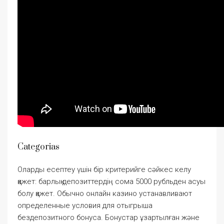
Categorias
Оларды есептеу үшін бір критерийге сәйкес келу
қажет: барлық депозиттердің сома 5000 рубльден асуы
болу қажет. Обычно онлайн казино устанавливают
определенные условия для отыгрыша
бездепозитного бонуса. Бонустар ұзартылған және