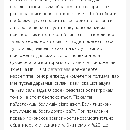
складываются таким образом, что фаворит все
равно рано или поздно откроет счет. Чтобы обойти
проблему нужно перейти в настройки телефона и
дать разрешение на установку приложений из
неизвестных источников. Ұтып алынған кредиттер
туралы деректер автоматты түрде тіркеледі. Пока
тут ставлю, выводить дают на карту. Помимо
приложения для смартфонов, пользователи
букмекерской конторы могут скачать приложение
1xBet на ПК. Тізімі
betandreas
ережелерде
көрсетілген кейбір елдердің кәмелетке толмағандар
мен тұрғындары үшін онлайн казинода шот ашуға
тыйым салынады. О своей безопасности игрокам
точно не стоит беспокоиться. Тіркелген
пайдаланушы болу үшін сізге қажет. Если лицензии
нет, лучше выбрать другой сайт. При появлении
первых признаков зависимости незамедлительно
обратитесь к специалисту. Они помогут%2C где