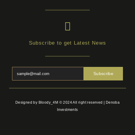
Subscribe to get Latest News
Subscribe
Designed by Bloody_4M © 2024 All right reserved | Denoba
Investments