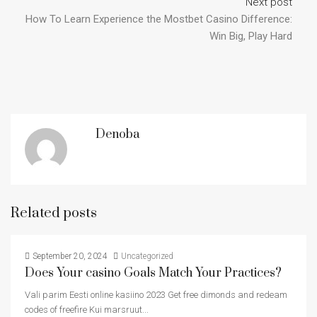
Next post
How To Learn Experience the Mostbet Casino Difference:
Win Big, Play Hard
Denoba
Related posts
September 20, 2024
Uncategorized
Does Your casino Goals Match Your Practices?
Vali parim Eesti online kasiino 2023 Get free dimonds and redeam
codes of freefire Kui marsruut...