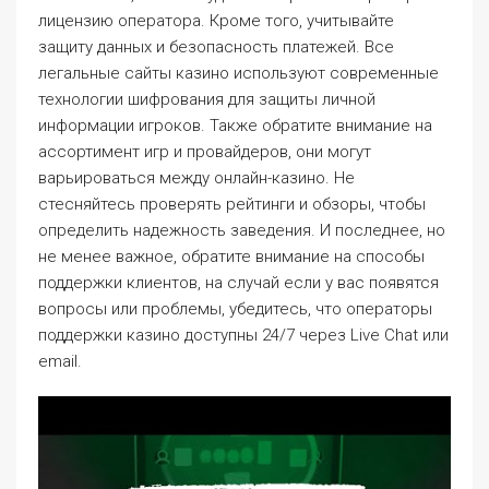
лицензию оператора. Кроме того, учитывайте
защиту данных и безопасность платежей. Все
легальные сайты казино используют современные
технологии шифрования для защиты личной
информации игроков. Также обратите внимание на
ассортимент игр и провайдеров, они могут
варьироваться между онлайн-казино. Не
стесняйтесь проверять рейтинги и обзоры, чтобы
определить надежность заведения. И последнее, но
не менее важное, обратите внимание на способы
поддержки клиентов, на случай если у вас появятся
вопросы или проблемы, убедитесь, что операторы
поддержки казино доступны 24/7 через Live Chat или
email.