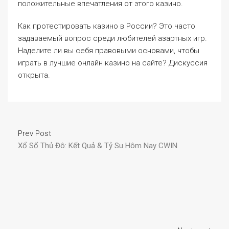
положительные впечатления от этого казино.
Как протестировать казино в России? Это часто
задаваемый вопрос среди любителей азартных игр.
Наделите ли вы себя правовыми основами, чтобы
играть в лучшие онлайн казино на сайте? Дискуссия
открыта.
Prev Post
Xổ Số Thủ Đô: Kết Quả & Tỷ Su Hôm Nay CWIN