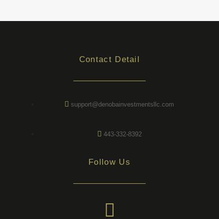
Contact Detail
support@denobainvestmentsllc.com
443-332-8392
Follow Us