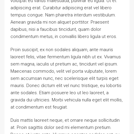
volutpat eu varius malesuada, pulvinar eu ligula. Ut et
adipiscing erat. Curabitur adipiscing erat vel libero
tempus congue. Nam pharetra interdum vestibulum.
Aenean gravida mi non aliquet porttitor. Praesent
dapibus, nisi a faucibus tincidunt, quam dolor
condimentum metus, in convallis libero ligula ut eros.
Proin suscipit, ex non sodales aliquam, ante mauris
laoreet felis, vitae fermentum ligula nibh ut ex. Vivamus
sem magna, iaculis ut pretium ac, tincidunt vel ipsum.
Maecenas commodo, velit vel porta vulputate, lorem
sem accumsan nunc, nec scelerisque elit turpis eget
mauris. Donec dictum elit vel nunc tristique, eu lobortis
ante sodales. Etiam posuere leo ut leo laoreet, a
gravida dui ultricies. Morbi vehicula nulla eget elit mollis,
at condimentum est feugiat.
Duis mattis laoreet neque, et ornare neque sollicitudin
at. Proin sagittis dolor sed mi elementum pretium.