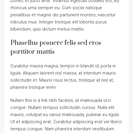
Donec et justo ante. Vivamus egestas sodales est, eu
rhoncus urna semper eu. Cum sociis natoque
penatibus et magnis dis parturient montes, nascetur
ridiculus mus. Integer tristique elit lobortis purus
bibendum, quis dictum metus mattis.
Phasellus posuere felis sed eros
porttitor mattis
Curabitur massa magna, tempor in blandit id, porta in
ligula. Aliquam laoreet nisl massa, at interdum mauris
sollicitudin et. Mauris risus lectus, tristique at nisl at,
pharetra tristique enim.
Nullam this is a link nibh facilisis, at malesuada orci
congue. Nullam tempus sollicitudin cursus. Nulla elit
mauris, volutpat eu varius malesuada, pulvinar eu ligula.
Ut et adipiscing erat. Curabitur adipiscing erat vel libero
tempus congue. Nam pharetra interdum vestibulum.