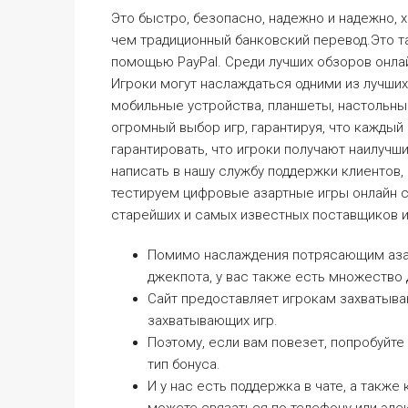
Это быстро, безопасно, надежно и надежно,
чем традиционный банковский перевод.Это т
помощью PayPal. Среди лучших обзоров онлай
Игроки могут наслаждаться одними из лучших
мобильные устройства, планшеты, настольны
огромный выбор игр, гарантируя, что каждый н
гарантировать, что игроки получают наилучш
написать в нашу службу поддержки клиентов
тестируем цифровые азартные игры онлайн с 
старейших и самых известных поставщиков иг
Помимо наслаждения потрясающим азар
джекпота, у вас также есть множество 
Сайт предоставляет игрокам захватыв
захватывающих игр.
Поэтому, если вам повезет, попробуйте 
тип бонуса.
И у нас есть поддержка в чате, а также