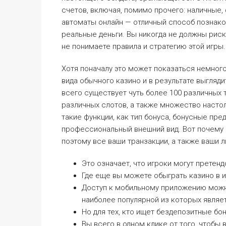
счетов, включая, помимо прочего: наличные
автоматы онлайн — отличный способ познаком
реальные деньги. Вы никогда не должны рис
не понимаете правила и стратегию этой игры.
Хотя поначалу это может показаться немног
вида обычного казино и в результате выгляд
всего существует чуть более 100 различных 
различных слотов, а также множество насто
такие функции, как тип бонуса, бонусные пре
профессиональный внешний вид. Вот почему 
поэтому все ваши транзакции, а также ваши 
Это означает, что игроки могут претен
Где еще вы можете обыграть казино в и
Доступ к мобильному приложению можн
наиболее популярной из которых являет
Но для тех, кто ищет бездепозитные бон
Вы всего в одном клике от того, чтобы