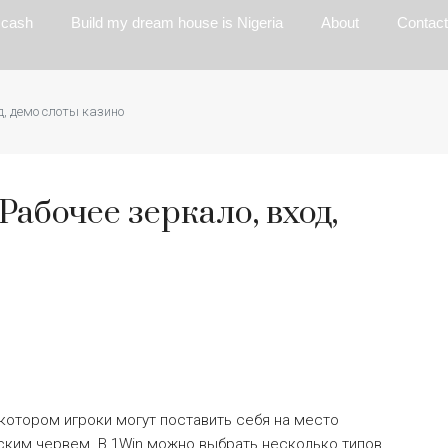
n cash
Build my dream house is Nigeria
About
Contact
д, демо слоты казино
Рабочее зеркало, вход,
в котором игроки могут поставить себя на место
ским червем. В 1Win можно выбрать несколько типов