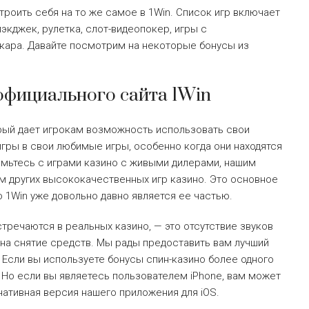
троить себя на то же самое в 1Win. Список игр включает
лэкджек, рулетка, слот-видеопокер, игры с
кара. Давайте посмотрим на некоторые бонусы из
фициального сайта 1Win
орый дает игрокам возможность использовать свои
гры в свои любимые игры, особенно когда они находятся
комьтесь с играми казино с живыми дилерами, нашим
 других высококачественных игр казино. Это основное
о 1Win уже довольно давно является ее частью.
тречаются в реальных казино, — это отсутствие звуков
 на снятие средств. Мы рады предоставить вам лучший
. Если вы используете бонусы спин-казино более одного
. Но если вы являетесь пользователем iPhone, вам может
рнативная версия нашего приложения для iOS.