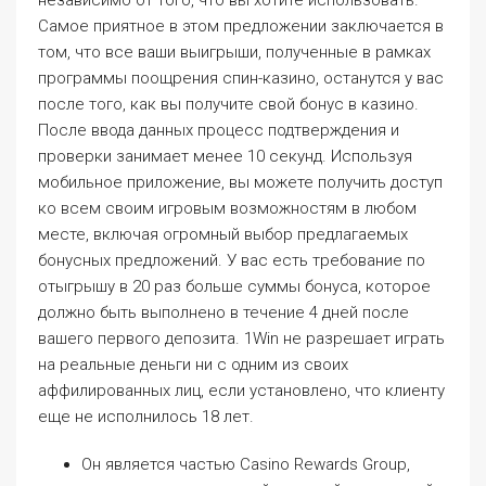
независимо от того, что вы хотите использовать.
Самое приятное в этом предложении заключается в
том, что все ваши выигрыши, полученные в рамках
программы поощрения спин-казино, останутся у вас
после того, как вы получите свой бонус в казино.
После ввода данных процесс подтверждения и
проверки занимает менее 10 секунд. Используя
мобильное приложение, вы можете получить доступ
ко всем своим игровым возможностям в любом
месте, включая огромный выбор предлагаемых
бонусных предложений. У вас есть требование по
отыгрышу в 20 раз больше суммы бонуса, которое
должно быть выполнено в течение 4 дней после
вашего первого депозита. 1Win не разрешает играть
на реальные деньги ни с одним из своих
аффилированных лиц, если установлено, что клиенту
еще не исполнилось 18 лет.
Он является частью Casino Rewards Group,