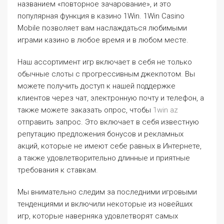
названием «повторное зачарование», и это
популярная функция в казино 1Win. 1Win Casino
Mobile позволяет вам наслаждаться любимыми
играми казино в любое время и в любом месте.
Наш ассортимент игр включает в себя не только
обычные слоты с прогрессивным джекпотом. Вы
можете получить доступ к нашей поддержке
клиентов через чат, электронную почту и телефон, а
также можете заказать опрос, чтобы
1win az
отправить запрос. Это включает в себя известную
репутацию предложения бонусов и рекламных
акций, которые не имеют себе равных в Интернете,
а также удовлетворительно длинные и приятные
требования к ставкам.
Мы внимательно следим за последними игровыми
тенденциями и включили некоторые из новейших
игр, которые наверняка удовлетворят самых