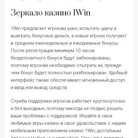
Зеркало казино 1Win
1Win предлагает игрокам шанс испытать удачу и
выиграть бонусные деньги, а новые игроки получают
в среднем еженедельные и ежедневные бонусы.
После регистрации минимум 10 часов
бездепозитного бонуса будут заблокированы,
поэтому игрокам необходимо отыграть их, прежде
чем бонус будет полностью разблокирован. Удобный
интерфейс также обеспечивает мгновенный доступ
и ввод или вывод средств.
Служба поддержки игроков работает круглосуточно
и без выходных, поэтому никогда не поздно решить
ваши проблемы с поддержкой. Играйте в свои
любимые игры казино в свое удовольствие с нашим
мобильным приложением казино 1Win, доступным