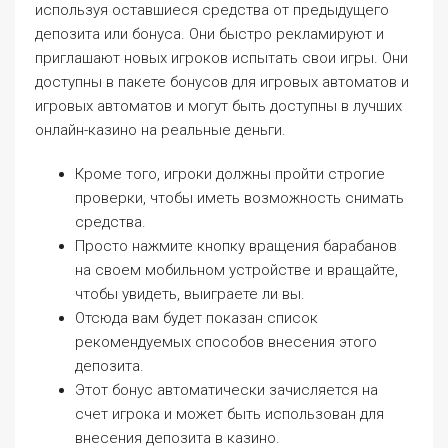
используя оставшиеся средства от предыдущего
депозита или бонуса. Они быстро рекламируют и
приглашают новых игроков испытать свои игры. Они
доступны в пакете бонусов для игровых автоматов и
игровых автоматов и могут быть доступны в лучших
онлайн-казино на реальные деньги.
Кроме того, игроки должны пройти строгие
проверки, чтобы иметь возможность снимать
средства.
Просто нажмите кнопку вращения барабанов
на своем мобильном устройстве и вращайте,
чтобы увидеть, выиграете ли вы.
Отсюда вам будет показан список
рекомендуемых способов внесения этого
депозита.
Этот бонус автоматически зачисляется на
счет игрока и может быть использован для
внесения депозита в казино.