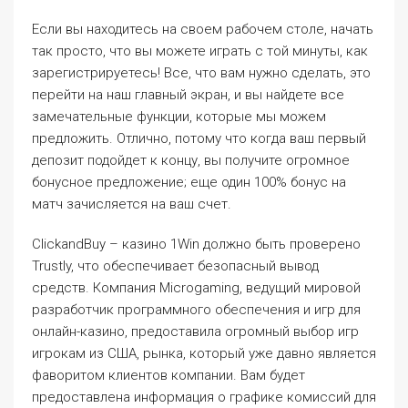
Если вы находитесь на своем рабочем столе, начать
так просто, что вы можете играть с той минуты, как
зарегистрируетесь! Все, что вам нужно сделать, это
перейти на наш главный экран, и вы найдете все
замечательные функции, которые мы можем
предложить. Отлично, потому что когда ваш первый
депозит подойдет к концу, вы получите огромное
бонусное предложение; еще один 100% бонус на
матч зачисляется на ваш счет.
ClickandBuy – казино 1Win должно быть проверено
Trustly, что обеспечивает безопасный вывод
средств. Компания Microgaming, ведущий мировой
разработчик программного обеспечения и игр для
онлайн-казино, предоставила огромный выбор игр
игрокам из США, рынка, который уже давно является
фаворитом клиентов компании. Вам будет
предоставлена информация о графике комиссий для