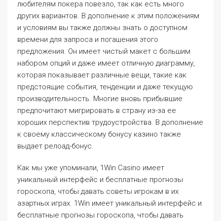
любителям покера повезло, так как есть много
других вариантов. В дополнение к этим положениям
и условиям вы также должны знать о доступном
времени для запроса и погашения этого
предложения. Он имеет чистый макет с большим
набором опций и даже имеет отличную диаграмму,
которая показывает различные вещи, такие как
предстоящие события, тенденции и даже текущую
производительность. Многие вновь прибывшие
предпочитают мигрировать в страну из-за ее
хороших перспектив трудоустройства. В дополнение
к своему классическому бонусу казино также
выдает релоад-бонус.
Как мы уже упоминали, 1Win Casino имеет
уникальный интерфейс и бесплатные прогнозы
гороскопа, чтобы давать советы игрокам в их
азартных играх. 1Win имеет уникальный интерфейс и
бесплатные прогнозы гороскопа, чтобы давать