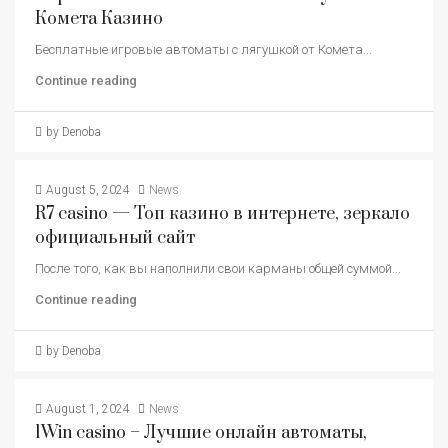
Комета Казино
Бесплатные игровые автоматы с лягушкой от Комета...
Continue reading
by Denoba
August 5, 2024
News
R7 casino — Топ казино в интернете, зеркало
официальный сайт
После того, как вы наполнили свои карманы общей суммой...
Continue reading
by Denoba
August 1, 2024
News
1Win casino – Лучшие онлайн автоматы,