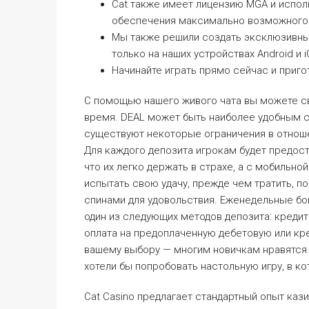
Cat также имеет лицензию MGA и испол
обеспечения максимально возможного 
Мы также решили создать эксклюзивны
только на наших устройствах Android и i
Начинайте играть прямо сейчас и пригот
С помощью нашего живого чата вы можете с
время. DEAL может быть наиболее удобным с
существуют некоторые ограничения в отноше
Для каждого депозита игрокам будет предост
что их легко держать в страхе, а с мобильно
испытать свою удачу, прежде чем тратить, 
спинами для удовольствия. Еженедельные бон
один из следующих методов депозита: кредит
оплата на предоплаченную дебетовую или кре
вашему выбору — многим новичкам нравятся 
хотели бы попробовать настольную игру, в ко
Cat Casino предлагает стандартный опыт каз