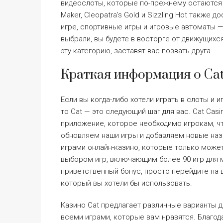
видеослоты, которые по-прежнему остаются 
Maker, Cleopatra’s Gold и Sizzling Hot также 
игре, спортивные игры и игровые автоматы —
выбрали, вы будете в восторге от движущихс
эту категорию, заставят вас позвать друга.
Краткая информация о Ca
Если вы когда-либо хотели играть в слоты и и
то Cat — это следующий шаг для вас. Cat Ca
приложение, которое необходимо игрокам, чт
обновляем наши игры и добавляем новые наз
играми онлайн-казино, которые только мож
выбором игр, включающим более 90 игр для м
приветственный бонус, просто перейдите на 
который вы хотели бы использовать.
Казино Cat предлагает различные варианты д
всеми играми, которые вам нравятся. Благо