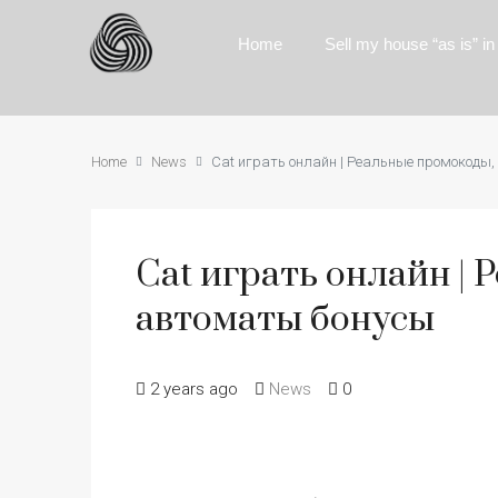
Home
Sell my house “as is” i
Home
News
Cat играть онлайн | Реальные промокоды
Cat играть онлайн |
автоматы бонусы
2 years ago
News
0