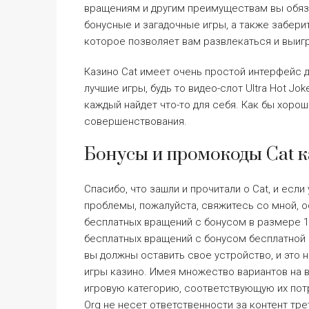
вращениям и другим преимуществам вы обяза
бонусные и загадочные игры, а также забери
которое позволяет вам развлекаться и выиг
Казино Cat имеет очень простой интерфейс д
лучшие игры, будь то видео-слот Ultra Hot Jo
каждый найдет что-то для себя. Как бы хорош
совершенствования.
Бонусы и промокоды Cat 
Спасибо, что зашли и прочитали о Cat, и есл
проблемы, пожалуйста, свяжитесь со мной, о
бесплатных вращений с бонусом в размере 1
бесплатных вращений с бонусом бесплатной и
вы должны оставить свое устройство, и это 
игры казино. Имея множество вариантов на вы
игровую категорию, соответствующую их пот
Org не несет ответственности за контент тр