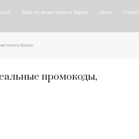
n cash
Build my dream house is Nigeria
About
Contact
, автоматы бонусы
 Реальные промокоды,