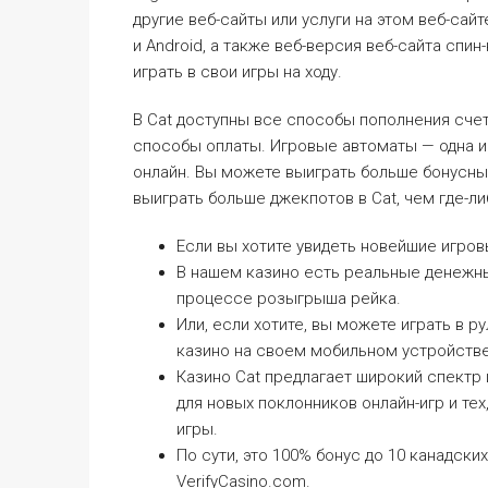
другие веб-сайты или услуги на этом веб-са
и Android, а также веб-версия веб-сайта спин
играть в свои игры на ходу.
В Cat доступны все способы пополнения счета,
способы оплаты. Игровые автоматы — одна и
онлайн. Вы можете выиграть больше бонусны
выиграть больше джекпотов в Cat, чем где-ли
Если вы хотите увидеть новейшие игров
В нашем казино есть реальные денежн
процессе розыгрыша рейка.
Или, если хотите, вы можете играть в р
казино на своем мобильном устройстве
Казино Cat предлагает широкий спект
для новых поклонников онлайн-игр и те
игры.
По сути, это 100% бонус до 10 канадски
VerifyCasino.com.