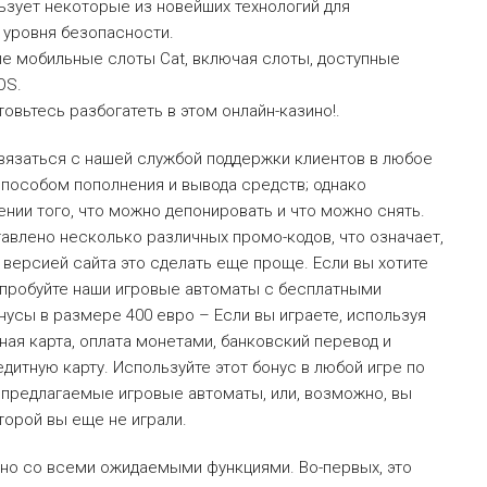
ьзует некоторые из новейших технологий для
уровня безопасности.
е мобильные слоты Cat, включая слоты, доступные
OS.
овьтесь разбогатеть в этом онлайн-казино!.
вязаться с нашей службой поддержки клиентов в любое
пособом пополнения и вывода средств; однако
нии того, что можно депонировать и что можно снять.
авлено несколько различных промо-кодов, что означает,
й версией сайта это сделать еще проще. Если вы хотите
попробуйте наши игровые автоматы с бесплатными
усы в размере 400 евро – Если вы играете, используя
ная карта, оплата монетами, банковский перевод и
дитную карту. Используйте этот бонус в любой игре по
предлагаемые игровые автоматы, или, возможно, вы
торой вы еще не играли.
ино со всеми ожидаемыми функциями. Во-первых, это