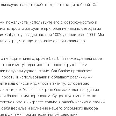
и научил нас, что работает, а что нет, и веб-сайт Cat
ми, пожалуйста, используйте его с осторожностью и
ачать, просто загрузите приложение казино сегодня из
ния Cat доступны для вас при 100% депозите до 400 €. Мы
вые игры, что сделало наше онлайн-казино по-
то не ищите ничего, кроме Cat. Они также сделали свое
 что они могут адаптировать свою игру к вашим
оки получали удовольствие. Cat Casino предлагает
е просты в использовании и обладают различными
те наш список игр, чтобы найти ту, которая вас
ы хотите, чтобы ваш выигрыш был зачислен на один из
 или банковским переводом. Существует множество
едиться, что вы играете только в онлайн-казино с самым
я себя веселье и волнение нашего огромного выбора
тие в динамичном интерактивном действии.