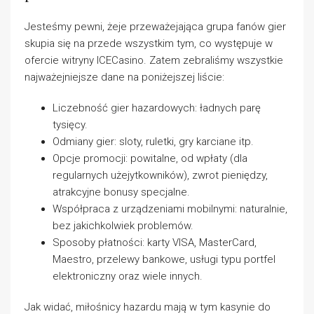
Jesteśmy pewni, żeјe przeważeјająca grupa fanów gier
skupia się na przede wszystkim tym, co występuje w
ofercie witryny ICECasino. Zatem zebraliśmy wszystkie
najważeјniejsze dane na poniżeјszej liście:
Liczebność gier hazardowych: ładnych parę
tysięcy.
Odmiany gier: sloty, ruletki, gry karciane itp.
Opcje promocji: powitalne, od wpłaty (dla
regularnych użeјytkowników), zwrot pieniędzy,
atrakcyjne bonusy specjalne.
Współpraca z urządzeniami mobilnymi: naturalnie,
bez jakichkolwiek problemów.
Sposoby płatności: karty VISA, MasterCard,
Maestro, przelewy bankowe, usługi typu portfel
elektroniczny oraz wiele innych.
Jak widać, miłośnicy hazardu mają w tym kasynie do