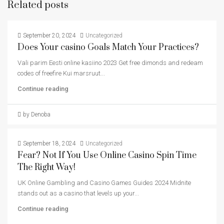
Related posts
September 20, 2024
Uncategorized
Does Your casino Goals Match Your Practices?
Vali parim Eesti online kasiino 2023 Get free dimonds and redeam
codes of freefire Kui marsruut...
Continue reading
by Denoba
September 18, 2024
Uncategorized
Fear? Not If You Use Online Casino Spin Time
The Right Way!
UK Online Gambling and Casino Games Guides 2024 Midnite
stands out as a casino that levels up your...
Continue reading