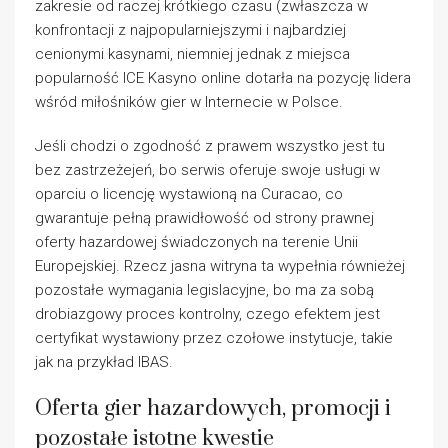
zakresie od raczej krótkiego czasu (zwłaszcza w
konfrontacji z najpopularniejszymi i najbardziej
cenionymi kasynami, niemniej jednak z miejsca
popularność ICE Kasyno online dotarła na pozycję lidera
wśród miłośników gier w Internecie w Polsce.
Jeśli chodzi o zgodność z prawem wszystko jest tu
bez zastrzeżeјeń, bo serwis oferuje swoje usługi w
oparciu o licencję wystawioną na Curacao, co
gwarantuje pełną prawidłowość od strony prawnej
oferty hazardowej świadczonych na terenie Unii
Europejskiej. Rzecz jasna witryna ta wypełnia równieżeј
pozostałe wymagania legislacyjne, bo ma za sobą
drobiazgowy proces kontrolny, czego efektem jest
certyfikat wystawiony przez czołowe instytucje, takie
jak na przykład IBAS.
Oferta gier hazardowych, promocji i
pozostałe istotne kwestie