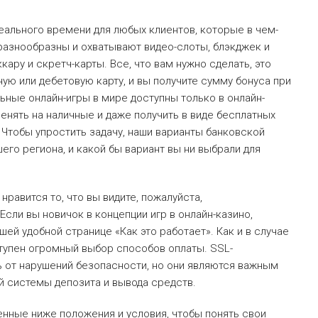
еального времени для любых клиентов, которые в чем-
разнообразны и охватывают видео-слоты, блэкджек и
ккару и скретч-карты. Все, что вам нужно сделать, это
ую или дебетовую карту, и вы получите сумму бонуса при
ьные онлайн-игры в мире доступны только в онлайн-
менять на наличные и даже получить в виде бесплатных
 Чтобы упростить задачу, наши варианты банковской
его региона, и какой бы вариант вы ни выбрали для
равится то, что вы видите, пожалуйста,
сли вы новичок в концепции игр в онлайн-казино,
ей удобной странице «Как это работает». Как и в случае
ступен огромный выбор способов оплаты. SSL-
ь от нарушений безопасности, но они являются важным
 системы депозита и вывода средств.
енные ниже положения и условия, чтобы понять свои