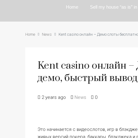
Home
Sell my house “as is” i
Home
News
Kent casino онлайн – Демо слоты бесплатн
Kent casino онлайн –
демо, быстрый вывод
2 years ago
News
0
Это начинается с видеослотов, игр в блэкдже
живых версий покера, баккары, блэкджека и р