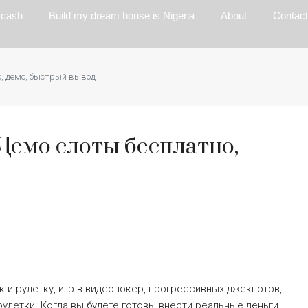
n cash
Build my dream house is Nigeria
About
Contact
о, демо, быстрый вывод
 Демо слоты бесплатно,
к и рулетку, игр в видеопокер, прогрессивных джекпотов,
улетки. Когда вы будете готовы внести реальные деньги,