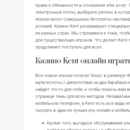
права и обязанности в отношении этих услуг.
электронной почты, выберите регион, в котор
игроки могут совершенно бесплатно наслаж
условий. Казино Kent резервирует специаль
из разных стран. Мы стремимся к тому, чтобы
для существующих игроков. Что делает Kent т
продолжают поступать для всех.
Казино Kent онлайн играт
Все новые игроки получат бонус в размере 4
мультислоты с джекпотами на два барабана и
найдет что-то для себя, и чтобы помочь вам 
странице темы для всех методов. Независимо
мобильном телефоне, в Kent есть все виды и
сыграть в одни из лучших игр онлайн и мобил
Кроме того, выгодное обслуживание кл