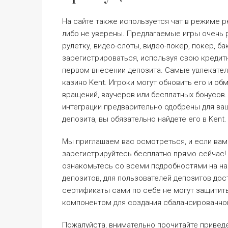
На сайте также используется чат в режиме р
либо не уверены. Предлагаемые игры очень 
рулетку, видео-слоты, видео-покер, покер, ба
зарегистрироваться, используя свою кредитн
первом внесении депозита. Самые увлекател
казино Kent. Игроки могут обновить его и об
вращений, ваучеров или бесплатных бонусов.
интеграции предварительно одобрены для ваш
депозита, вы обязательно найдете его в Kent.
Мы приглашаем вас осмотреться, и если вам н
зарегистрируйтесь бесплатно прямо сейчас! Е
ознакомьтесь со всеми подробностями на наш
депозитов, для пользователей депозитов до
сертификаты сами по себе не могут защитит
компонентом для создания сбалансированной
Пожалуйста, внимательно прочитайте привед