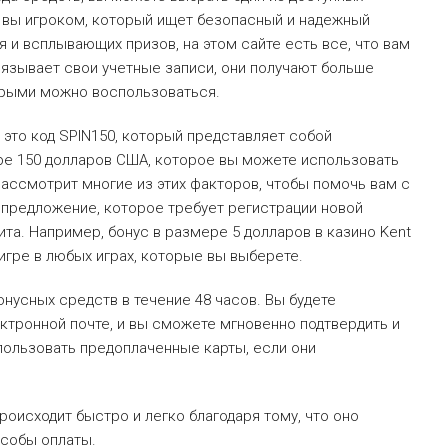
и вы игроком, который ищет безопасный и надежный
я и всплывающих призов, на этом сайте есть все, что вам
вязывает свои учетные записи, они получают больше
торыми можно воспользоваться.
 это код SPIN150, который представляет собой
ре 150 долларов США, которое вы можете использовать
рассмотрит многие из этих факторов, чтобы помочь вам с
 предложение, которое требует регистрации новой
ита. Например, бонус в размере 5 долларов в казино Kent
игре в любых играх, которые вы выберете.
нусных средств в течение 48 часов. Вы будете
ктронной почте, и вы сможете мгновенно подтвердить и
пользовать предоплаченные карты, если они
роисходит быстро и легко благодаря тому, что оно
особы оплаты.