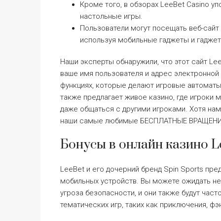
Кроме того, в обзорах LeeBet Casino уп
настольные игры.
Пользователи могут посещать веб-сайт 
используя мобильные гаджеты и гаджет
Наши эксперты обнаружили, что этот сайт L
ваше имя пользователя и адрес электронной 
функциях, которые делают игровые автоматы
также предлагает живое казино, где игроки
даже общаться с другими игроками. Хотя на
наши самые любимые БЕСПЛАТНЫЕ ВРАЩЕНИЯ 
Бонусы в онлайн казино L
LeeBet и его дочерний бренд Spin Sports пре
мобильных устройств. Вы можете ожидать не
угроза безопасности, и они также будут час
тематических игр, таких как приключения, фэ