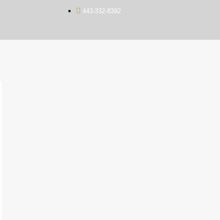
443-332-8392