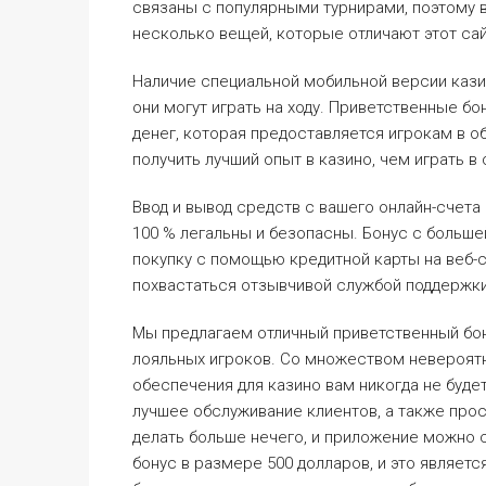
связаны с популярными турнирами, поэтому 
несколько вещей, которые отличают этот сай
Наличие специальной мобильной версии казин
они могут играть на ходу. Приветственные б
денег, которая предоставляется игрокам в о
получить лучший опыт в казино, чем играть в
Ввод и вывод средств с вашего онлайн-счета
100 % легальны и безопасны. Бонус с больш
покупку с помощью кредитной карты на веб-с
похвастаться отзывчивой службой поддержки
Мы предлагаем отличный приветственный бон
лояльных игроков. Со множеством невероятн
обеспечения для казино вам никогда не буде
лучшее обслуживание клиентов, а также прос
делать больше нечего, и приложение можно с
бонус в размере 500 долларов, и это являе