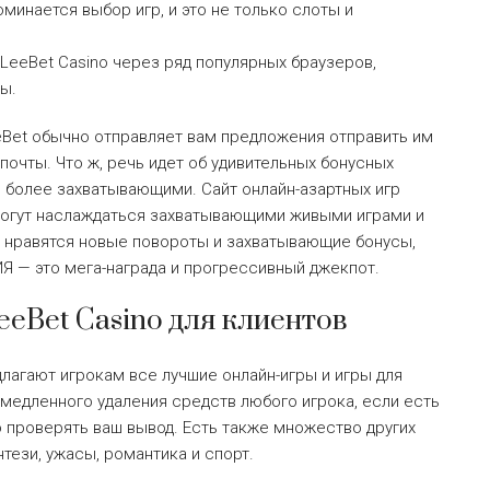
оминается выбор игр, и это не только слоты и
LeeBet Casino через ряд популярных браузеров,
ы.
eeBet обычно отправляет вам предложения отправить им
почты. Что ж, речь идет об удивительных бонусных
 более захватывающими. Сайт онлайн-азартных игр
 могут наслаждаться захватывающими живыми играми и
м нравятся новые повороты и захватывающие бонусы,
— это мега-награда и прогрессивный джекпот.
eeBet Casino для клиентов
длагают игрокам все лучшие онлайн-игры и игры для
медленного удаления средств любого игрока, если есть
то проверять ваш вывод. Есть также множество других
нтези, ужасы, романтика и спорт.