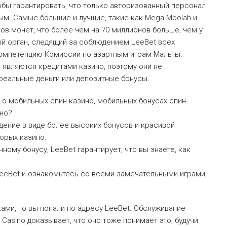
бы гарантировать, что только авторизованный персонал
ым. Самые большие и лучшие, такие как Mega Moolah и
ов монет, что более чем на 70 миллионов больше, чем у
ый орган, следящий за соблюдением LeeBet всех
компетенцию Комиссии по азартным играм Мальты.
е являются кредитами казино, поэтому они не
 реальные деньги или депозитные бонусы.
о мобильных спин-казино, мобильных бонусах спин-
ино?
дение в виде более высоких бонусов и красивой
орых казино.
ому бонусу, LeeBet гарантирует, что вы знаете, как
LeeBet и ознакомьтесь со всеми замечательными играми,
ами, то вы попали по адресу LeeBet. Обслуживание
Casino доказывает, что оно тоже понимает это, будучи