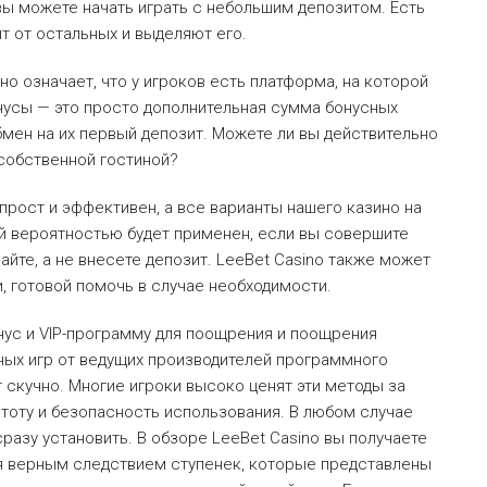
вы можете начать играть с небольшим депозитом. Есть
т от остальных и выделяют его.
о означает, что у игроков есть платформа, на которой
онусы — это просто дополнительная сумма бонусных
бмен на их первый депозит. Можете ли вы действительно
 собственной гостиной?
 прост и эффективен, а все варианты нашего казино на
ей вероятностью будет применен, если вы совершите
айте, а не внесете депозит. LeeBet Casino также может
, готовой помочь в случае необходимости.
ус и VIP-программу для поощрения и поощрения
ых игр от ведущих производителей программного
т скучно. Многие игроки высоко ценят эти методы за
тоту и безопасность использования. В любом случае
разу установить. В обзоре LeeBet Casino вы получаете
тся верным следствием ступенек, которые представлены