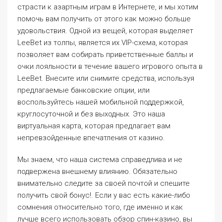
страсти к азартным играм в Интернете, и мы хотим
помочь вам получить от этого как можно больше
удовольствия. Одной из вещей, которая выделяет
LeeBet из толпы, является их VIP-схема, которая
позволяет вам собирать приветственные баллы и
очки лояльности в течение вашего игрового опыта в
LeeBet. Внесите или снимите средства, используя
предлагаемые банковские опции, или
воспользуйтесь нашей мобильной поддержкой,
круглосуточной и без выходных. Это наша
виртуальная карта, которая предлагает вам
непревзойденные впечатления от казино.
Мы знаем, что наша система справедлива и не
подвержена внешнему влиянию. Обязательно
внимательно следите за своей почтой и спешите
получить свой бонус!. Если у вас есть какие-либо
сомнения относительно того, где именно и как
лучше всего использовать обзор спин-казино, вы