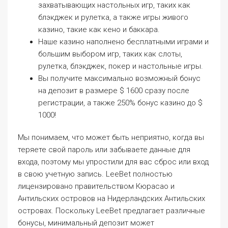
захватывающих настольных игр, таких как
блэкджек и рулетка, а также игры живого
казино, такие как кено и баккара.
Наше казино наполнено бесплатными играми и
большим выбором игр, таких как слоты,
рулетка, блэкджек, покер и настольные игры.
Вы получите максимально возможный бонус
на депозит в размере $ 1600 сразу после
регистрации, а также 250% бонус казино до $
1000!
Мы понимаем, что может быть неприятно, когда вы
теряете свой пароль или забываете данные для
входа, поэтому мы упростили для вас сброс или вход
в свою учетную запись. LeeBet полностью
лицензировано правительством Кюрасао и
Антильских островов на Нидерландских Антильских
островах. Поскольку LeeBet предлагает различные
бонусы, минимальный депозит может