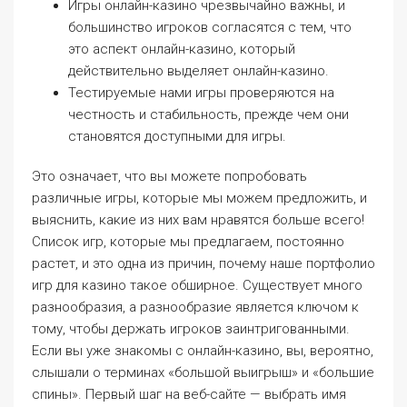
Игры онлайн-казино чрезвычайно важны, и
большинство игроков согласятся с тем, что
это аспект онлайн-казино, который
действительно выделяет онлайн-казино.
Тестируемые нами игры проверяются на
честность и стабильность, прежде чем они
становятся доступными для игры.
Это означает, что вы можете попробовать
различные игры, которые мы можем предложить, и
выяснить, какие из них вам нравятся больше всего!
Список игр, которые мы предлагаем, постоянно
растет, и это одна из причин, почему наше портфолио
игр для казино такое обширное. Существует много
разнообразия, а разнообразие является ключом к
тому, чтобы держать игроков заинтригованными.
Если вы уже знакомы с онлайн-казино, вы, вероятно,
слышали о терминах «большой выигрыш» и «большие
спины». Первый шаг на веб-сайте — выбрать имя