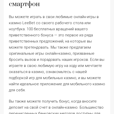
смартфон
Вы можете играть в свои любимые онлайн-игры в
казино LeeBet со своего рабочего стола или
ноутбука. 100 бесплатных вращений вашего
приветственного бонуса — это первое из ряда
приветственных предложений, на которые вы
можете претендовать. Мы также предлагаем
оригинальные игры онлайн-казино, призванные
бросить вызов и порадовать наших игроков. Если вы
играете в свою любимую игру на ходу или мечтаете
оказаться в казино, ознакомьтесь с нашей
подборкой игр для мобильных казино, и вы можете
найти идеальное приложение для мобильного казино
для себя.
Вы также можете получить бонус, когда вносите
депозит на свой счет в онлайн-казино. Большинство
перечисленных банковских методов доступны для