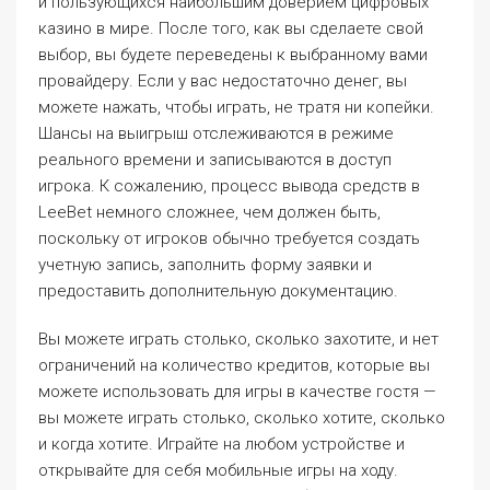
и пользующихся наибольшим доверием цифровых
казино в мире. После того, как вы сделаете свой
выбор, вы будете переведены к выбранному вами
провайдеру. Если у вас недостаточно денег, вы
можете нажать, чтобы играть, не тратя ни копейки.
Шансы на выигрыш отслеживаются в режиме
реального времени и записываются в доступ
игрока. К сожалению, процесс вывода средств в
LeeBet немного сложнее, чем должен быть,
поскольку от игроков обычно требуется создать
учетную запись, заполнить форму заявки и
предоставить дополнительную документацию.
Вы можете играть столько, сколько захотите, и нет
ограничений на количество кредитов, которые вы
можете использовать для игры в качестве гостя —
вы можете играть столько, сколько хотите, сколько
и когда хотите. Играйте на любом устройстве и
открывайте для себя мобильные игры на ходу.