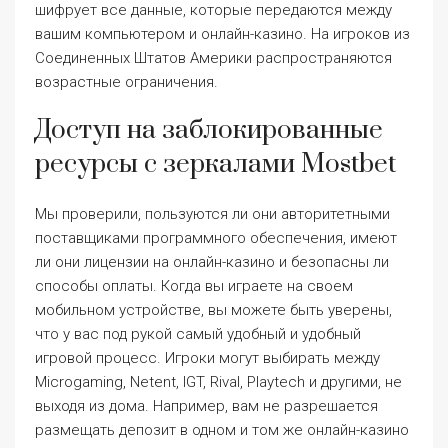
шифрует все данные, которые передаются между
вашим компьютером и онлайн-казино. На игроков из
Соединенных Штатов Америки распространяются
возрастные ограничения.
Доступ на заблокированные
ресурсы с зеркалами Mostbet
Мы проверили, пользуются ли они авторитетными
поставщиками программного обеспечения, имеют
ли они лицензии на онлайн-казино и безопасны ли
способы оплаты. Когда вы играете на своем
мобильном устройстве, вы можете быть уверены,
что у вас под рукой самый удобный и удобный
игровой процесс. Игроки могут выбирать между
Microgaming, Netent, IGT, Rival, Playtech и другими, не
выходя из дома. Например, вам не разрешается
размещать депозит в одном и том же онлайн-казино