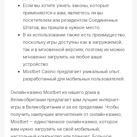
Если вы хотите узнать законы, которые
применяются к вам, являетесь ли вы
посетителем или резидентом Соединенных
Штатов, вы пришли в нужное место.
В их использовании также есть преимущество,
поскольку игры доступны как в загружаемой,
так и в мгновенной версиях, поэтому их можно
мгновенно загрузить на любое ваше
устройство.
Mostbet Casino предлагает уникальный опыт,
разработанный для мобильных пользователей.
Онлайн-казино Mostbet из нашего дома в
Великобритании предлагает вам лучшие интернет-
игры в Великобритании и за ее пределами. Чтобы
получить наилучшие впечатления от онлайн-казино,
Mostbet — единственное онлайн-казино, которое
вам нужно загрузить на свой мобильный,
настольный компьютер или планшет. Большое