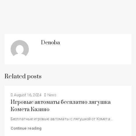
Denoba
Related posts
August 16, 2024
News
Игровые автоматы бесплатно лягушка
Комета Казино
Бесплатные игровые автоматы с лягушкой от Комета...
Continue reading