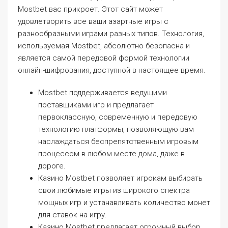
Mostbet вас прикроет. Этот сайт может
удовлетворить все ваши азартные игры с
разнообразными играми разных типов. Технология,
используемая Mostbet, абсолютно безопасна и
является самой передовой формой технологии
онлайн-шифрования, доступной в настоящее время.
Mostbet поддерживается ведущими
поставщиками игр и предлагает
первоклассную, современную и передовую
технологию платформы, позволяющую вам
наслаждаться беспрепятственным игровым
процессом в любом месте дома, даже в
дороге.
Казино Mostbet позволяет игрокам выбирать
свои любимые игры из широкого спектра
мощных игр и устанавливать количество монет
для ставок на игру.
Казино Mostbet предлагает огромный выбор