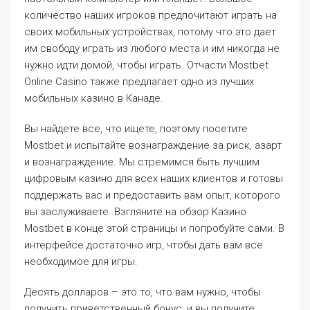
количество наших игроков предпочитают играть на
своих мобильных устройствах, потому что это дает
им свободу играть из любого места и им никогда не
нужно идти домой, чтобы играть. Отчасти Mostbet
Online Casino также предлагает одно из лучших
мобильных казино в Канаде.
Вы найдете все, что ищете, поэтому посетите
Mostbet и испытайте вознаграждение за риск, азарт
и вознаграждение. Мы стремимся быть лучшим
цифровым казино для всех наших клиентов и готовы
поддержать вас и предоставить вам опыт, которого
вы заслуживаете. Взгляните на обзор Казино
Mostbet в конце этой страницы и попробуйте сами. В
интерфейсе достаточно игр, чтобы дать вам все
необходимое для игры.
Десять долларов – это то, что вам нужно, чтобы
получить приветственный бонус, и вы получите