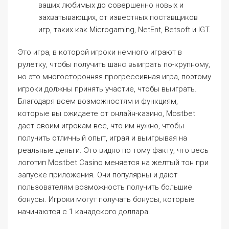
ваших любимых до совершенно новых и
захватывающих, от известных поставщиков
игр, таких как Microgaming, NetEnt, Betsoft и IGT.
Это игра, в которой игроки немного играют в
рулетку, чтобы получить шанс выиграть по-крупному,
но это многосторонняя прогрессивная игра, поэтому
игроки должны принять участие, чтобы выиграть.
Благодаря всем возможностям и функциям,
которые вы ожидаете от онлайн-казино, Mostbet
дает своим игрокам все, что им нужно, чтобы
получить отличный опыт, играя и выигрывая на
реальные деньги. Это видно по тому факту, что весь
логотип Mostbet Casino меняется на желтый тон при
запуске приложения. Они популярны и дают
пользователям возможность получить большие
бонусы. Игроки могут получать бонусы, которые
начинаются с 1 канадского доллара.