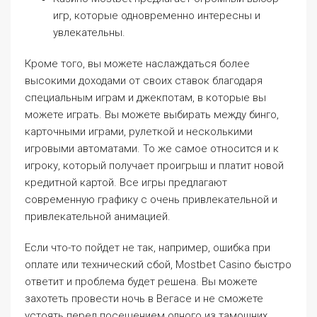
игр, которые одновременно интересны и
увлекательны.
Кроме того, вы можете наслаждаться более
высокими доходами от своих ставок благодаря
специальным играм и джекпотам, в которые вы
можете играть. Вы можете выбирать между бинго,
карточными играми, рулеткой и несколькими
игровыми автоматами. То же самое относится и к
игроку, который получает проигрыш и платит новой
кредитной картой. Все игры предлагают
современную графику с очень привлекательной и
привлекательной анимацией.
Если что-то пойдет не так, например, ошибка при
оплате или технический сбой, Mostbet Casino быстро
ответит и проблема будет решена. Вы можете
захотеть провести ночь в Вегасе и не сможете
устоять перед посещением одного из тамошних