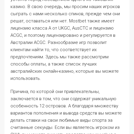
казино. В свою очередь, мы просим наших игроков
сыграть с нами несколько спинов, прежде чем они
решат, оставаться или нет. Mostbet также имеет
лицензию класса A от UKGC, AusCTC и лицензию
ACGC, и поэтому лицензировано и регулируется в
Австралии ACGC. Разнообразие игр позволит
клиентам найти то, что соответствует их
предпочтениям. Здесь мы также рассмотрим
способы оплаты, а также список лучших
австралийских онлайн-казино, которые вы можете
использовать.
Причина, по которой они привлекательны,
заключается в том, что они содержат уникальную
особенность 12 островов. А благодаря множеству
вариантов пополнения и вывода средств вы можете
делать ставки на свои любимые виды спорта за
считанные секунды. Если вы являетесь игроком из