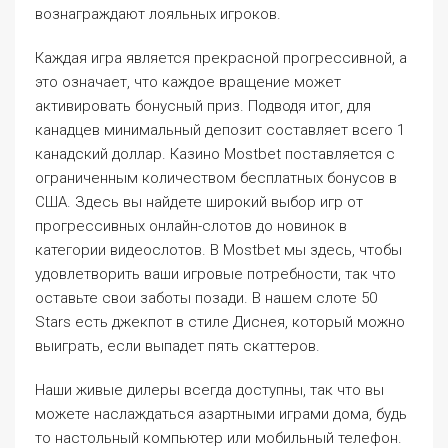
вознаграждают лояльных игроков.
Каждая игра является прекрасной прогрессивной, а
это означает, что каждое вращение может
активировать бонусный приз. Подводя итог, для
канадцев минимальный депозит составляет всего 1
канадский доллар. Казино Mostbet поставляется с
ограниченным количеством бесплатных бонусов в
США. Здесь вы найдете широкий выбор игр от
прогрессивных онлайн-слотов до новинок в
категории видеослотов. В Mostbet мы здесь, чтобы
удовлетворить ваши игровые потребности, так что
оставьте свои заботы позади. В нашем слоте 50
Stars есть джекпот в стиле Диснея, который можно
выиграть, если выпадет пять скаттеров.
Наши живые дилеры всегда доступны, так что вы
можете наслаждаться азартными играми дома, будь
то настольный компьютер или мобильный телефон.