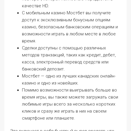
качестве HD.
С мобильным казино Мостбет вы получите
доступ к эксклюзивным бонусным опциям
казино, безопасным банковским операциям и
возможности играть в любом месте в любое
время.
Сделки доступны с помощью различных
методов транзакций, таких как кредит, дебет,
касса, электронный перевод средств или
банковский депозит.
Мостбет — одно из лучших канадских онлайн-
казино и одно из новейших.
Помимо возможности выигрывать больше во
время игры, вы также можете загружать свои
любимые игры всего за несколько коротких
кликов и сразу же играть в них на своем
смартфоне или планшете.