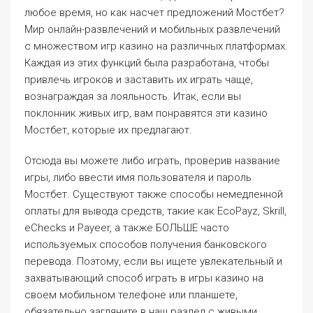
любое время, но как насчет предложений Мостбет?
Мир онлайн-развлечений и мобильных развлечений
с множеством игр казино на различных платформах.
Каждая из этих функций была разработана, чтобы
привлечь игроков и заставить их играть чаще,
вознаграждая за лояльность. Итак, если вы
поклонник живых игр, вам понравятся эти казино
Мостбет, которые их предлагают.
Отсюда вы можете либо играть, проверив название
игры, либо ввести имя пользователя и пароль
Мостбет. Существуют также способы немедленной
оплаты для вывода средств, такие как EcoPayz, Skrill,
eChecks и Payeer, а также БОЛЬШЕ часто
используемых способов получения банковского
перевода. Поэтому, если вы ищете увлекательный и
захватывающий способ играть в игры казино на
своем мобильном телефоне или планшете,
обязательно загляните в наш раздел с живыми