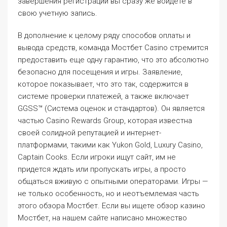
завершения регистрации вы сразу же войдете в
свою учетную запись.
В дополнение к целому ряду способов оплаты и
вывода средств, команда Мостбет Casino стремится
предоставить еще одну гарантию, что это абсолютно
безопасно для посещения и игры. Заявление,
которое показывает, что это так, содержится в
системе проверки платежей, а также включает
GGSS™ (Система оценок и стандартов). Он является
частью Casino Rewards Group, которая известна
своей солидной репутацией и интернет-
платформами, такими как Yukon Gold, Luxury Casino,
Captain Cooks. Если игроки ищут сайт, им не
придется ждать или пропускать игры, а просто
общаться вживую с опытными операторами. Игры —
не только особенность, но и неотъемлемая часть
этого обзора Мостбет. Если вы ищете обзор казино
Мостбет, на нашем сайте написано множество