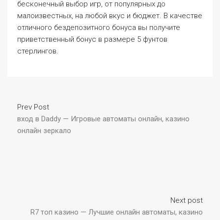
бесконечный выбор игр, от популярных до
малоизвестных, на любой вкус и бюджет. В качестве
отличного бездепозитного бонуса вы получите
приветственный бонус в размере 5 фунтов
стерлингов.
Prev Post
вход в Daddy — Игровые автоматы онлайн, казино
онлайн зеркало
Next post
R7 топ казино — Лучшие онлайн автоматы, казино