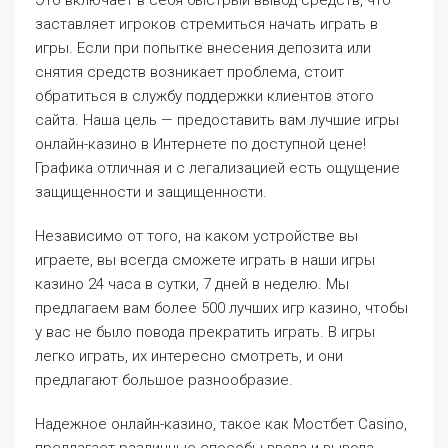
Это включает в себя быстрый вывод средств, что
заставляет игроков стремиться начать играть в
игры. Если при попытке внесения депозита или
снятия средств возникает проблема, стоит
обратиться в службу поддержки клиентов этого
сайта. Наша цель — предоставить вам лучшие игры
онлайн-казино в Интернете по доступной цене!
Графика отличная и с легализацией есть ощущение
защищенности и защищенности.
Независимо от того, на каком устройстве вы
играете, вы всегда сможете играть в наши игры
казино 24 часа в сутки, 7 дней в неделю. Мы
предлагаем вам более 500 лучших игр казино, чтобы
у вас не было повода прекратить играть. В игры
легко играть, их интересно смотреть, и они
предлагают большое разнообразие.
Надежное онлайн-казино, такое как Мостбет Casino,