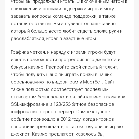
чтобы вы продолжали играть! С включенным чатом в
приложении и опциями поддержки игроки могут
задавать вопросы команде поддержки, а также
оставлять отзывы. Вы энтузиаст онлайн-казино,
который больше всего любит сидеть сложа руки и
расслабляться, играя в азартные игры.
Графика четкая, и наряду с играми игроки будут
искать возможности прогрессивного джекпота и
бонусы казино. Раскройте свой скрытый талант,
чтобы получить шанс выиграть призы в наших
соревнованиях по видеоиграм в Мостбет. Сайт
также полностью соответствует последним
стандартам безопасности онлайн-казино, таким как
SSL-шифрование и 128/256-битное безопасное
шифрование сервер-сервер. Самое крупное
событие произошло в 2012 году, когда игроков
попросили предсказать, в каком году они выиграют
джекпот. Казино предлагает, казалось бы,