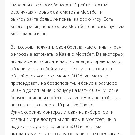
широким спектром бонусов. Играйте в сотни
различных игровых автоматов в Мостбет и
выигрывайте большие призы за свою игру. Есть
много причин, по которым Мостбет является лучшим
местом для игры!
Вы должны получить свои бесплатные спины, играя
в игровые автоматы в Казино Мостбет. В некоторых
играх можно выиграть часть денег, которые можно
обналичить в любой момент. Если вы вносите в
общей сложности не менее 200 €, вы можете
претендовать на бездепозитный бонус в размере
500 € в дополнение к бонусу на матч 400 €. Многие
бонусы описаны в обзоре казино Зодиак, чтобы вы
знали, на что играете. Игры Live Casino,
букмекерские конторы, ставки на киберспорт и
ставки в игре доступны для игры в Мостбет. Вы в
надежных руках в казино с 5009 игровыми
автоматами, и ни одно другое казино не предлагает