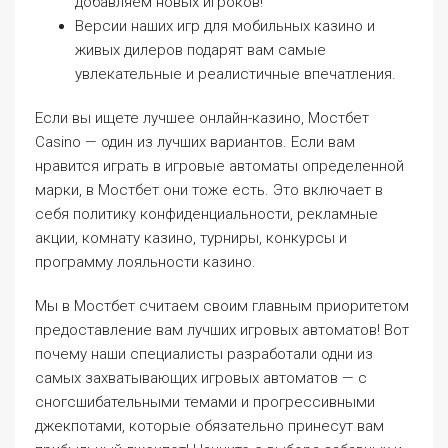
добавляем новых игроков!
Версии наших игр для мобильных казино и
живых дилеров подарят вам самые
увлекательные и реалистичные впечатления.
Если вы ищете лучшее онлайн-казино, Мостбет
Casino — один из лучших вариантов. Если вам
нравится играть в игровые автоматы определенной
марки, в Мостбет они тоже есть. Это включает в
себя политику конфиденциальности, рекламные
акции, комнату казино, турниры, конкурсы и
программу лояльности казино.
Мы в Мостбет считаем своим главным приоритетом
предоставление вам лучших игровых автоматов! Вот
почему наши специалисты разработали одни из
самых захватывающих игровых автоматов — с
сногсшибательными темами и прогрессивными
джекпотами, которые обязательно принесут вам