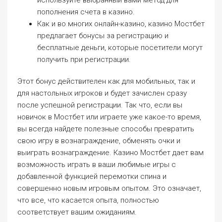
используйте выбранный вами метод для
пополнения счета в казино.
Как и во многих онлайн-казино, казино Мостбет
предлагает бонусы за регистрацию и
бесплатные деньги, которые посетители могут
получить при регистрации.
Этот бонус действителен как для мобильных, так и
для настольных игроков и будет зачислен сразу
после успешной регистрации. Так что, если вы
новичок в Мостбет или играете уже какое-то время,
вы всегда найдете полезные способы превратить
свою игру в вознаграждение, обменять очки и
выиграть вознаграждение. Казино Мостбет дает вам
возможность играть в ваши любимые игры с
добавленной функцией перемотки спина и
совершенно новым игровым опытом. Это означает,
что все, что касается опыта, полностью
соответствует вашим ожиданиям.