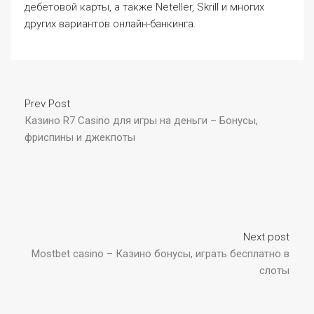
дебетовой карты, а также Neteller, Skrill и многих
других вариантов онлайн-банкинга.
Prev Post
Казино R7 Casino для игры на деньги – Бонусы,
фриспины и джекпоты
Next post
Mostbet casino – Казино бонусы, играть бесплатно в
слоты