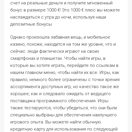
счет на реальные деньги и получите мгновенный
бонус в размере 1000 €! Это 1000 € плюс вы можете
наслаждаться с утра до ночи, используя наши
депозитные бонусы.
Однако произошла забавная вещь, и мобильное
казино, похоже, находится на том же уровне, что и
сейчас: люди фактически играют на своих
смартфонах и планшетах. Чтобы найти игры, в
которые вы хотите играть, перейдите по ссылкам в
нашем главном меню, чтобы найти их все. Игры, как
правило, немного более ограничены с точки зрения
ассортимента доступных игр, но качество такое же
хорошее, как и следовало ожидать от ведущего
поставщика программного обеспечения. Игры
также тестируются, чтобы убедиться, что они были
специально выбраны для обеспечения наилучшего
игрового опыта. Вы можете найти обычную
кредитную карту для использования по следующей