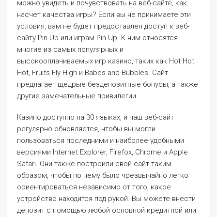
можно увидеть и почувствовать на веб-сайте, как
насчет качества игры? Если вы не принимаете эти
условия, вам не будет предоставлен доступ к веб-
сайту Pin-Up или играм Pin-Up. К ним относятся
многие из самых популярных и
высокооплачиваемых игр казино, таких как Hot Hot
Hot, Fruits Fly High и Babes and Bubbles. Сайт
предлагает щедрые бездепозитные бонусы, а также
другие замечательные привилегии.
Казино доступно на 30 языках, и наш веб-сайт
регулярно обновляется, чтобы вы могли
пользоваться последними и наиболее удобными
версиями Internet Explorer, Firefox, Chrome и Apple
Safari. Они также построили свой сайт таким
образом, чтобы по нему было чрезвычайно легко
ориентироваться независимо от того, какое
устройство находится под рукой. Вы можете внести
депозит с помощью любой основной кредитной или