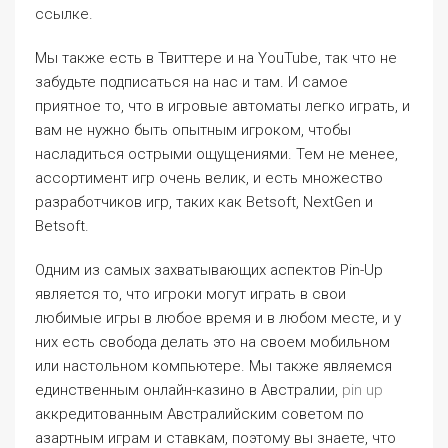
ссылке.
Мы также есть в Твиттере и на YouTube, так что не
забудьте подписаться на нас и там. И самое
приятное то, что в игровые автоматы легко играть, и
вам не нужно быть опытным игроком, чтобы
насладиться острыми ощущениями. Тем не менее,
ассортимент игр очень велик, и есть множество
разработчиков игр, таких как Betsoft, NextGen и
Betsoft.
Одним из самых захватывающих аспектов Pin-Up
является то, что игроки могут играть в свои
любимые игры в любое время и в любом месте, и у
них есть свобода делать это на своем мобильном
или настольном компьютере. Мы также являемся
единственным онлайн-казино в Австралии,
pin up
аккредитованным Австралийским советом по
азартным играм и ставкам, поэтому вы знаете, что