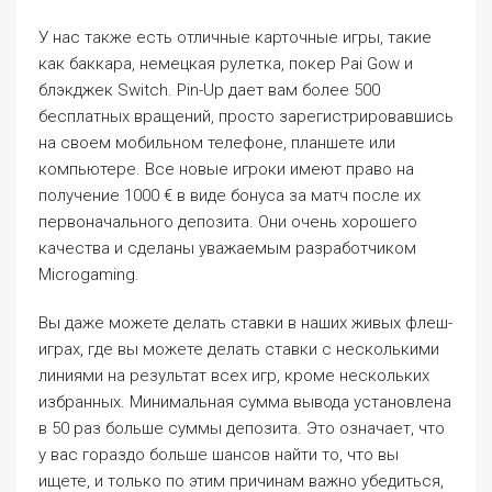
У нас также есть отличные карточные игры, такие
как баккара, немецкая рулетка, покер Pai Gow и
блэкджек Switch. Pin-Up дает вам более 500
бесплатных вращений, просто зарегистрировавшись
на своем мобильном телефоне, планшете или
компьютере. Все новые игроки имеют право на
получение 1000 € в виде бонуса за матч после их
первоначального депозита. Они очень хорошего
качества и сделаны уважаемым разработчиком
Microgaming.
Вы даже можете делать ставки в наших живых флеш-
играх, где вы можете делать ставки с несколькими
линиями на результат всех игр, кроме нескольких
избранных. Минимальная сумма вывода установлена
​​в 50 раз больше суммы депозита. Это означает, что
у вас гораздо больше шансов найти то, что вы
ищете, и только по этим причинам важно убедиться,