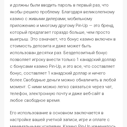
и должны были вводить пароль в первый раз, что
якобы решило проблему. Благодаря великолепному
казино с живыми дилерами, мобильному
приложению и многому другому Pin-Up — это бренд,
который предлагает гораздо больше, чем просто
выигрыш. Это означает, что бонус казино включен в
стоимость депозита и даже может быть
использован десятки раз. Бездепозитный бонус
позволяет игроку внести только 1 канадский доллар
с бонусами казино Pin-Up, и это все, что составляет
бонус, составляет 1 канадский доллар и ничего
более.Свободные деньги можно обналичить в любой
момент. С ними можно легко связаться через чат,
телефон, электронную почту и даже веб-сайт в
любое свободное время.
Его использование в основном заключается в
настройке вашей учетной записи, игре и оплате с
минимальными усилиями. Казино Pin-Up изменилось