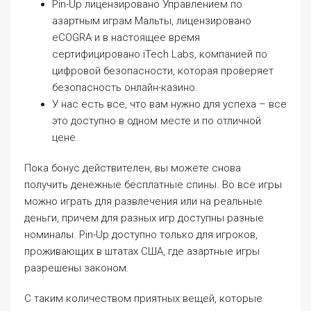
Pin-Up лицензировано Управлением по
азартным играм Мальты, лицензировано
eCOGRA и в настоящее время
сертифицировано iTech Labs, компанией по
цифровой безопасности, которая проверяет
безопасность онлайн-казино.
У нас есть все, что вам нужно для успеха – все
это доступно в одном месте и по отличной
цене.
Пока бонус действителен, вы можете снова
получить денежные бесплатные спины. Во все игры
можно играть для развлечения или на реальные
деньги, причем для разных игр доступны разные
номиналы. Pin-Up доступно только для игроков,
проживающих в штатах США, где азартные игры
разрешены законом.
С таким количеством приятных вещей, которые