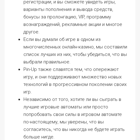
регистрации, и вы сможете увидеть игры,
варианты пополнения и вывода средств,
бонусы за пролонгацию, VIP, программу
вознаграждений, рекламные акции и многое
другое.
Если вы думали об игре в одном из
многочисленных онлайн-казино, мы составили
список лучших из них, чтобы убедиться, что вы
выбрали правильное.
Pin-Up также славятся тем, что опережают
игру, и они поддерживают множество новых
технологий в прогрессивном поколении своих
игр.
Независимо от того, хотите ли вы сыграть в
лучшие игровые автоматы или просто
попробовать свои силы в игровом автомате
по-настоящему, мы уверены, что вы
согласитесь, что вы никогда не будете играть
больше нигде.