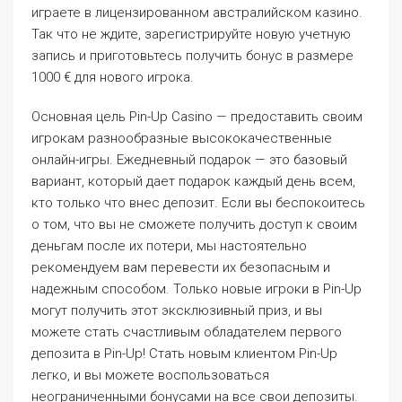
играете в лицензированном австралийском казино.
Так что не ждите, зарегистрируйте новую учетную
запись и приготовьтесь получить бонус в размере
1000 € для нового игрока.
Основная цель Pin-Up Casino — предоставить своим
игрокам разнообразные высококачественные
онлайн-игры. Ежедневный подарок — это базовый
вариант, который дает подарок каждый день всем,
кто только что внес депозит. Если вы беспокоитесь
о том, что вы не сможете получить доступ к своим
деньгам после их потери, мы настоятельно
рекомендуем вам перевести их безопасным и
надежным способом. Только новые игроки в Pin-Up
могут получить этот эксклюзивный приз, и вы
можете стать счастливым обладателем первого
депозита в Pin-Up! Стать новым клиентом Pin-Up
легко, и вы можете воспользоваться
неограниченными бонусами на все свои депозиты.