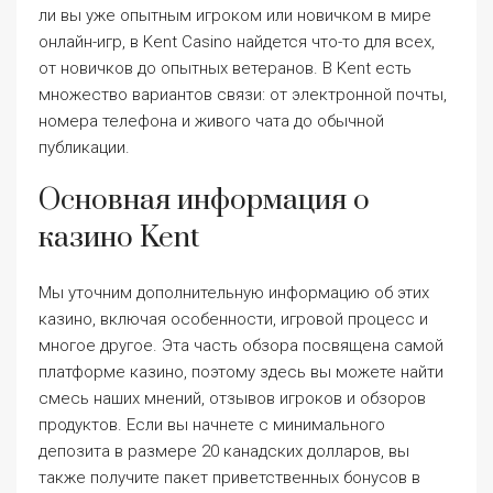
ли вы уже опытным игроком или новичком в мире
онлайн-игр, в Kent Casino найдется что-то для всех,
от новичков до опытных ветеранов. В Kent есть
множество вариантов связи: от электронной почты,
номера телефона и живого чата до обычной
публикации.
Основная информация о
казино Kent
Мы уточним дополнительную информацию об этих
казино, включая особенности, игровой процесс и
многое другое. Эта часть обзора посвящена самой
платформе казино, поэтому здесь вы можете найти
смесь наших мнений, отзывов игроков и обзоров
продуктов. Если вы начнете с минимального
депозита в размере 20 канадских долларов, вы
также получите пакет приветственных бонусов в