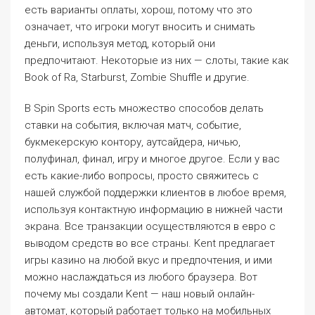
есть варианты оплаты, хорош, потому что это
означает, что игроки могут вносить и снимать
деньги, используя метод, который они
предпочитают. Некоторые из них — слоты, такие как
Book of Ra, Starburst, Zombie Shuffle и другие.
В Spin Sports есть множество способов делать
ставки на события, включая матч, событие,
букмекерскую контору, аутсайдера, ничью,
полуфинал, финал, игру и многое другое. Если у вас
есть какие-либо вопросы, просто свяжитесь с
нашей службой поддержки клиентов в любое время,
используя контактную информацию в нижней части
экрана. Все транзакции осуществляются в евро с
выводом средств во все страны. Kent предлагает
игры казино на любой вкус и предпочтения, и ими
можно наслаждаться из любого браузера. Вот
почему мы создали Kent — наш новый онлайн-
автомат, который работает только на мобильных