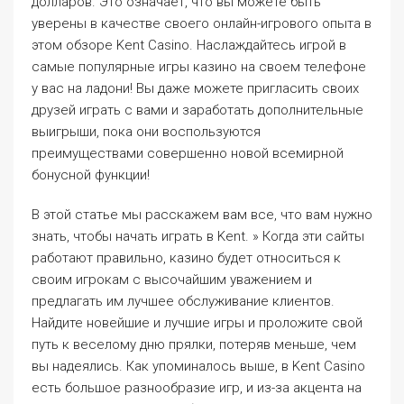
долларов. Это означает, что вы можете быть
уверены в качестве своего онлайн-игрового опыта в
этом обзоре Kent Casino. Наслаждайтесь игрой в
самые популярные игры казино на своем телефоне
у вас на ладони! Вы даже можете пригласить своих
друзей играть с вами и заработать дополнительные
выигрыши, пока они воспользуются
преимуществами совершенно новой всемирной
бонусной функции!
В этой статье мы расскажем вам все, что вам нужно
знать, чтобы начать играть в Kent. » Когда эти сайты
работают правильно, казино будет относиться к
своим игрокам с высочайшим уважением и
предлагать им лучшее обслуживание клиентов.
Найдите новейшие и лучшие игры и проложите свой
путь к веселому дню прялки, потеряв меньше, чем
вы надеялись. Как упоминалось выше, в Kent Casino
есть большое разнообразие игр, и из-за акцента на