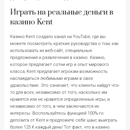
Играть на реальные деньги в
казино Kent
Казино Kent создало канал на YouTube, где вы
можете посмотреть краткие руководства о том, как
использовать их веб-сайт, специальные
предложения и развлечения в казино. Казино,
которое предлагает сотни игр и опыт мирового
класса, Kent предлагает игрокам возможность
наслаждаться любимыми играми в свое
удовольствие. Это означает, что клиенты найдут что-
то для всех, независимо от того, насколько им
нравятся или не нравятся определенные игры, и
независимо от того, в чем заключаются их
интересы. Воспользуйтесь функцией 100%-го
депозита от Kent и предложите себе шанс выиграть
более 125 € каждый день! Тот факт, что в казино