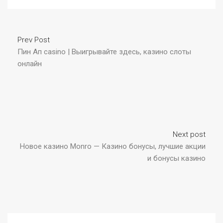
Prev Post
Пин Ап casino | Выигрывайте здесь, казино слоты
онлайн
Next post
Новое казино Monro — Казино бонусы, лучшие акции
и бонусы казино