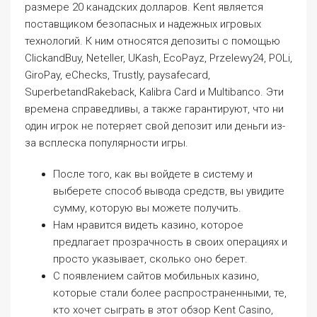
размере 20 канадских долларов. Kent является
поставщиком безопасных и надежных игровых
технологий. К ним относятся депозиты с помощью
ClickandBuy, Neteller, UKash, EcoPayz, Przelewy24, POLi,
GiroPay, eChecks, Trustly, paysafecard,
SuperbetandRakeback, Kalibra Card и Multibanco. Эти
времена справедливы, а также гарантируют, что ни
один игрок не потеряет свой депозит или деньги из-
за всплеска популярности игры.
После того, как вы войдете в систему и
выберете способ вывода средств, вы увидите
сумму, которую вы можете получить.
Нам нравится видеть казино, которое
предлагает прозрачность в своих операциях и
просто указывает, сколько оно берет.
С появлением сайтов мобильных казино,
которые стали более распространенными, те,
кто хочет сыграть в этот обзор Kent Casino,