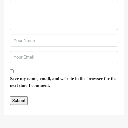
Save my name, email, and website in this browser for the
next time I comment.