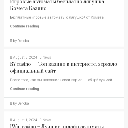
Игровые автоматы бесплатно лягушка
Комета Казино
Бесплатные игровые автоматы с лягушкой от Комета...
Continue reading
by Denoba
August 5, 2024
News
R7 casino — Топ казино в интернете, зеркало
официальный сайт
После того, как вы наполнили свои карманы общей суммой...
Continue reading
by Denoba
August 1, 2024
News
1Win casino – Лучшие онлайн автоматы,