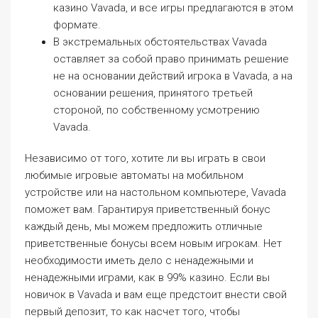
казино Vavada, и все игры предлагаются в этом
формате.
В экстремальных обстоятельствах Vavada
оставляет за собой право принимать решение
не на основании действий игрока в Vavada, а на
основании решения, принятого третьей
стороной, по собственному усмотрению
Vavada.
Независимо от того, хотите ли вы играть в свои
любимые игровые автоматы на мобильном
устройстве или на настольном компьютере, Vavada
поможет вам. Гарантируя приветственный бонус
каждый день, мы можем предложить отличные
приветственные бонусы всем новым игрокам. Нет
необходимости иметь дело с ненадежными и
ненадежными играми, как в 99% казино. Если вы
новичок в Vavada и вам еще предстоит внести свой
первый депозит, то как насчет того, чтобы