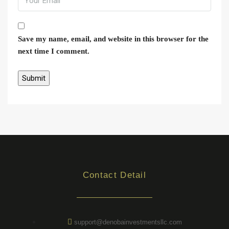
Save my name, email, and website in this browser for the
next time I comment.
Contact Detail
support@denobainvestmentsllc.com