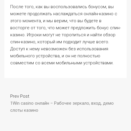
После того, как вы воспользовались бонусом, вы
можете продолжать наслаждаться онлайн-казино с
этого момента, и мы верим, что вы будете в
восторге от того, что может предложить бонус спин-
казино. Игроки могут не торопиться и найти обзор
спин-казино, который им подходит лучше всего.
Доступ к нему невозможен без использования
мобильного устройства, и он не полностью
совместим со всеми мобильными устройствами.
Prev Post
1Win casino онлайн – Рабочее зеркало, вход, демо
слоты казино