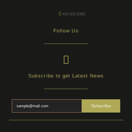
443-332-8392
Follow Us
Subscribe to get Latest News
Subscribe