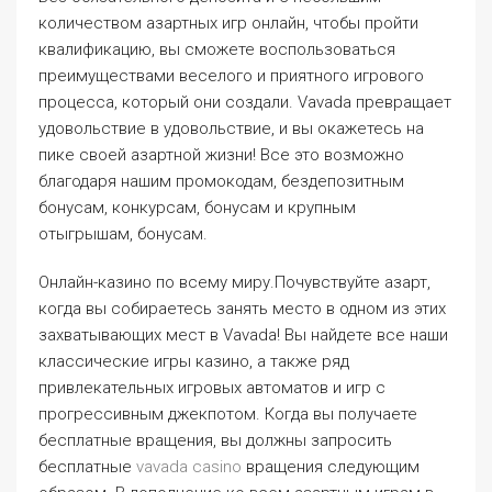
количеством азартных игр онлайн, чтобы пройти
квалификацию, вы сможете воспользоваться
преимуществами веселого и приятного игрового
процесса, который они создали. Vavada превращает
удовольствие в удовольствие, и вы окажетесь на
пике своей азартной жизни! Все это возможно
благодаря нашим промокодам, бездепозитным
бонусам, конкурсам, бонусам и крупным
отыгрышам, бонусам.
Онлайн-казино по всему миру.Почувствуйте азарт,
когда вы собираетесь занять место в одном из этих
захватывающих мест в Vavada! Вы найдете все наши
классические игры казино, а также ряд
привлекательных игровых автоматов и игр с
прогрессивным джекпотом. Когда вы получаете
бесплатные вращения, вы должны запросить
бесплатные
vavada casino
вращения следующим