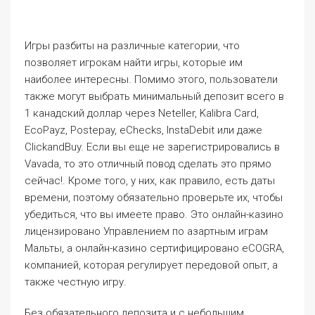
Игры разбиты на различные категории, что
позволяет игрокам найти игры, которые им
наиболее интересны. Помимо этого, пользователи
также могут выбрать минимальный депозит всего в
1 канадский доллар через Neteller, Kalibra Card,
EcoPayz, Postepay, eChecks, InstaDebit или даже
ClickandBuy. Если вы еще не зарегистрировались в
Vavada, то это отличный повод сделать это прямо
сейчас!. Кроме того, у них, как правило, есть даты
времени, поэтому обязательно проверьте их, чтобы
убедиться, что вы имеете право. Это онлайн-казино
лицензировано Управлением по азартным играм
Мальты, а онлайн-казино сертифицировано eCOGRA,
компанией, которая регулирует передовой опыт, а
также честную игру.
Без обязательного депозита и с небольшим