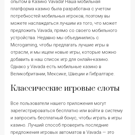
опытом в Казино Vavada! Наша мобильная
платформа казино была разработана с учетом
потребностей мобильных игроков, поэтому вы
можете наслаждаться лучшим из того, что может
предложить Vavada, прямо со своего мобильного
устройства. Недавно мы объединились с
Microgaming, чтобы предлагать лучшие игры в
отрасли, и мы ищем новые игры, которые можно
добавить в наш список игр для онлайн-казино.
Однако у Vavada есть мобильные казино в
Великобритании, Мексике, Швеции и Гибралтаре.
Классические игровые слоты
Все пользователи нашего приложения могут
зарегистрироваться бесплатно или войти в систему
и запросить бесплатный бонус, чтобы играть в игры
казино. Лучший способ проверить последние
предложения игровых автоматов в Vavada — это