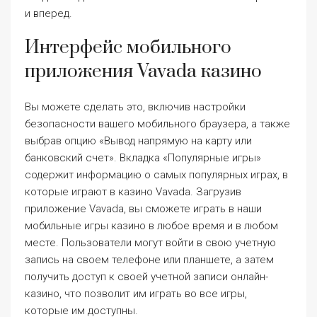
и вперед.
Интерфейс мобильного
приложения Vavada казино
Вы можете сделать это, включив настройки
безопасности вашего мобильного браузера, а также
выбрав опцию «Вывод напрямую на карту или
банковский счет». Вкладка «Популярные игры»
содержит информацию о самых популярных играх, в
которые играют в казино Vavada. Загрузив
приложение Vavada, вы сможете играть в наши
мобильные игры казино в любое время и в любом
месте. Пользователи могут войти в свою учетную
запись на своем телефоне или планшете, а затем
получить доступ к своей учетной записи онлайн-
казино, что позволит им играть во все игры,
которые им доступны.