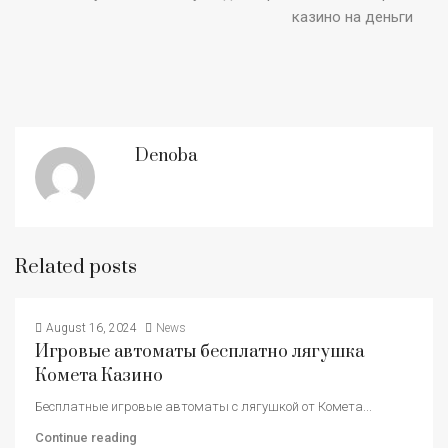
казино на деньги
Denoba
Related posts
August 16, 2024
News
Игровые автоматы бесплатно лягушка
Комета Казино
Бесплатные игровые автоматы с лягушкой от Комета...
Continue reading