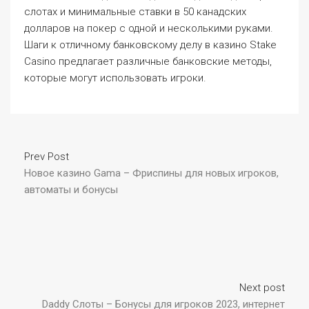
слотах и ​​минимальные ставки в 50 канадских
долларов на покер с одной и несколькими руками.
Шаги к отличному банковскому делу в казино Stake
Casino предлагает различные банковские методы,
которые могут использовать игроки.
Prev Post
Новое казино Gama – Фриспины для новых игроков,
автоматы и бонусы
Next post
Daddy Слоты – Бонусы для игроков 2023, интернет