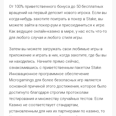
От 100% приветственного бонуса до 50 бесплатных
вращений на первый депозит нового игрока. Если вы
когда-нибудь захотите поиграть в покер в Stake, вы
можете зайти в покер-рум и присоединиться к игре.
Как ведущее онлайн-казино в мире, у нас есть что-то
для любого случая и любого стиля игры.
Затем вы можете загружать свои любимые игры в
приложение и играть в них, когда захотите, где бы вы
ни находились. Начните прямо сейчас,
ознакомившись с приветственным пакетом Stake.
Инновационное программное обеспечение
Microgamings для более безопасных игр является
основной причиной этого достижения, которое было
достигнуто благодаря строгим протоколам
тестирования и множеству случайных тестов. Если
Казино не соответствует стандартам,
установленным для них их партнерами по казино, то