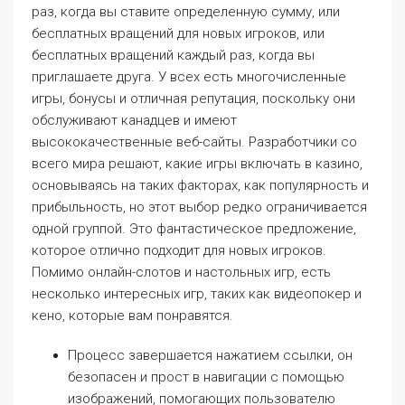
раз, когда вы ставите определенную сумму, или
бесплатных вращений для новых игроков, или
бесплатных вращений каждый раз, когда вы
приглашаете друга. У всех есть многочисленные
игры, бонусы и отличная репутация, поскольку они
обслуживают канадцев и имеют
высококачественные веб-сайты. Разработчики со
всего мира решают, какие игры включать в казино,
основываясь на таких факторах, как популярность и
прибыльность, но этот выбор редко ограничивается
одной группой. Это фантастическое предложение,
которое отлично подходит для новых игроков.
Помимо онлайн-слотов и настольных игр, есть
несколько интересных игр, таких как видеопокер и
кено, которые вам понравятся.
Процесс завершается нажатием ссылки, он
безопасен и прост в навигации с помощью
изображений, помогающих пользователю