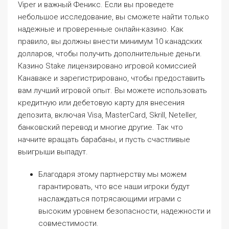
Viper и важный Феникс. Если вы проведете
небольшое исследование, вы сможете найти только
надежные и проверенные онлайн-казино. Как
правило, вы должны внести минимум 10 канадских
долларов, чтобы получить дополнительные деньги.
Казино Stake лицензировано игровой комиссией
Канаваке и зарегистрировано, чтобы предоставить
вам лучший игровой опыт. Вы можете использовать
кредитную или дебетовую карту для внесения
депозита, включая Visa, MasterCard, Skrill, Neteller,
банковский перевод и многие другие. Так что
начните вращать барабаны, и пусть счастливые
выигрыши выпадут.
Благодаря этому партнерству мы можем
гарантировать, что все наши игроки будут
наслаждаться потрясающими играми с
высоким уровнем безопасности, надежности и
совместимости.