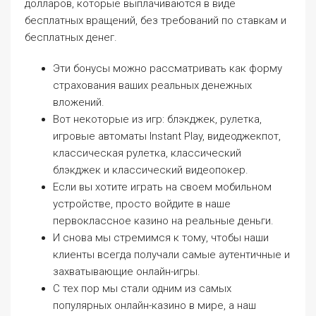
долларов, которые выплачиваются в виде
бесплатных вращений, без требований по ставкам и
бесплатных денег.
Эти бонусы можно рассматривать как форму
страхования ваших реальных денежных
вложений.
Вот некоторые из игр: блэкджек, рулетка,
игровые автоматы Instant Play, видеоджекпот,
классическая рулетка, классический
блэкджек и классический видеопокер.
Если вы хотите играть на своем мобильном
устройстве, просто войдите в наше
первоклассное казино на реальные деньги.
И снова мы стремимся к тому, чтобы наши
клиенты всегда получали самые аутентичные и
захватывающие онлайн-игры.
С тех пор мы стали одним из самых
популярных онлайн-казино в мире, а наш