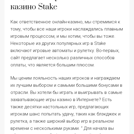
казино Stake
Как ответственное онлайн-казино, мы стремимся к
тому, чтобы все наши игроки наслаждались плавным
игровым процессом, и мы хотим, чтобы вы тоже.
Некоторые из других популярных игр в Stake
включают игровые автоматы и рулетку. Во-первых,
сайт предлагает несколько различных способов
оплаты, что является большим плюсом.
Мы ценим лояльность наших игроков и награждаем
их лучшим выбором и самыми большими бонусами в
отрасли. Вы хотели бы играть и выигрывать в самые
захватывающие игры казино в Интернете? Есть
также десятки настольных игр, предлагающих
игрокам шанс попытать удачу, таких как блэкджек и
рулетка, а также широкий выбор игр в реальном
времени с несколькими руками. ” Для начала вы