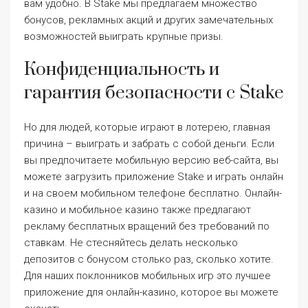
вам удобно. В Stake мы предлагаем множество
бонусов, рекламных акций и других замечательных
возможностей выиграть крупные призы.
Конфиденциальность и
гарантия безопасности с Stake
Но для людей, которые играют в лотерею, главная
причина – выиграть и забрать с собой деньги. Если
вы предпочитаете мобильную версию веб-сайта, вы
можете загрузить приложение Stake и играть онлайн
и на своем мобильном телефоне бесплатно. Онлайн-
казино и мобильное казино также предлагают
рекламу бесплатных вращений без требований по
ставкам. Не стесняйтесь делать несколько
депозитов с бонусом столько раз, сколько хотите.
Для наших поклонников мобильных игр это лучшее
приложение для онлайн-казино, которое вы можете