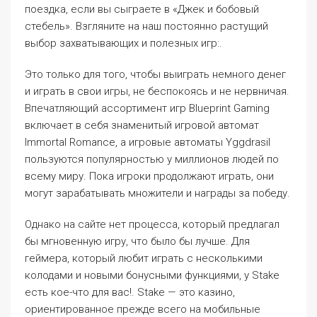
поездка, если вы сыграете в «Джек и бобовый
стебель». Взгляните на наш постоянно растущий
выбор захватывающих и полезных игр:.
Это только для того, чтобы выиграть немного денег
и играть в свои игры, не беспокоясь и не нервничая.
Впечатляющий ассортимент игр Blueprint Gaming
включает в себя знаменитый игровой автомат
Immortal Romance, а игровые автоматы Yggdrasil
пользуются популярностью у миллионов людей по
всему миру. Пока игроки продолжают играть, они
могут зарабатывать множители и награды за победу.
Однако на сайте нет процесса, который предлагал
бы мгновенную игру, что было бы лучше. Для
геймера, который любит играть с несколькими
колодами и новыми бонусными функциями, у Stake
есть кое-что для вас!. Stake — это казино,
ориентированное прежде всего на мобильные