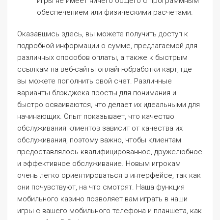
игры не имеет ничего общего с программным
обеспечением или физическими расчетами.
Оказавшись здесь, вы можете получить доступ к
подробной информации о сумме, предлагаемой для
различных способов оплаты, а также к быстрым
ссылкам на веб-сайты онлайн-обработки карт, где
вы можете пополнить свой счет. Различные
варианты блэкджека просты для понимания и
быстро осваиваются, что делает их идеальными для
начинающих. Опыт показывает, что качество
обслуживания клиентов зависит от качества их
обслуживания, поэтому важно, чтобы клиентам
предоставлялось квалифицированное, дружелюбное
и эффективное обслуживание. Новым игрокам
очень легко ориентироваться в интерфейсе, так как
они почувствуют, на что смотрят. Наша функция
мобильного казино позволяет вам играть в наши
игры с вашего мобильного телефона и планшета, как