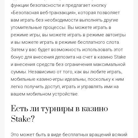
функции безопасности и предлагает кнопку
«Безопасная веб-транзакция», которая позволяет
вам играть без необходимости выполнять другие
утомительные процессы. Вы можете играть в
режиме игры, вы можете играть в режиме автоигры
и вы можете играть в режиме бесплатного слота.
Затем у вас будет возможность использовать этот
бонус для внесения депозита на счет в казино Stake
и внесения средств без ограничения максимальной
суммы. Независимо от того, как вы любите играть,
мобильные казино-игры идеальны, поскольку к ним
легко получить доступ, играть и управлять ими на
вашем мобильном устройстве.
Есть ли турниры в казино
Stake?
Это может быть в виде бесплатных вращений всякий