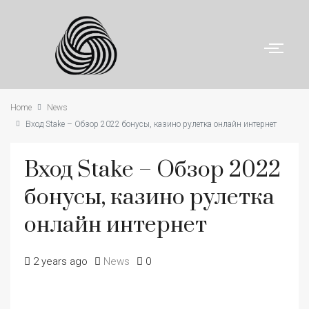
Home
News
Вход Stake – Обзор 2022 бонусы, казино рулетка онлайн интернет
Вход Stake – Обзор 2022
бонусы, казино рулетка
онлайн интернет
2 years ago
News
0