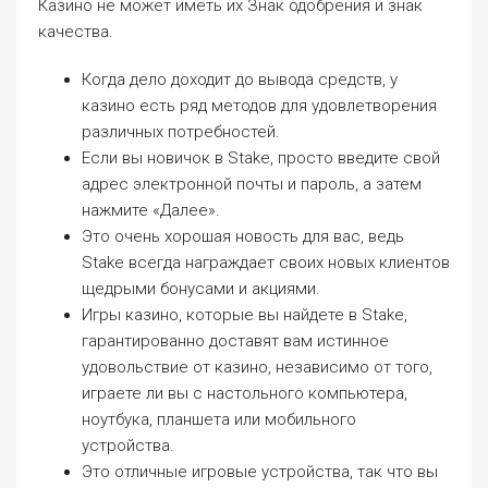
Казино не может иметь их Знак одобрения и знак
качества.
Когда дело доходит до вывода средств, у
казино есть ряд методов для удовлетворения
различных потребностей.
Если вы новичок в Stake, просто введите свой
адрес электронной почты и пароль, а затем
нажмите «Далее».
Это очень хорошая новость для вас, ведь
Stake всегда награждает своих новых клиентов
щедрыми бонусами и акциями.
Игры казино, которые вы найдете в Stake,
гарантированно доставят вам истинное
удовольствие от казино, независимо от того,
играете ли вы с настольного компьютера,
ноутбука, планшета или мобильного
устройства.
Это отличные игровые устройства, так что вы