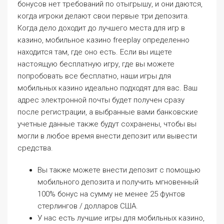
бонусов нет требований по отыгрышу, и они даются,
когда игроки делают свои первые три депозита.
Когда дело доходит до лучшего места для игр в
казино, мобильное казино freeplay определенно
находится там, где оно есть. Если вы ищете
настоящую бесплатную игру, где вы можете
попробовать все бесплатно, наши игры для
мобильных казино идеально подходят для вас. Ваш
адрес электронной почты будет получен сразу
после регистрации, а выбранные вами банковские
учетные данные также будут сохранены, чтобы вы
могли в любое время внести депозит или вывести
средства.
Вы также можете внести депозит с помощью
мобильного депозита и получить мгновенный
100% бонус на сумму не менее 25 фунтов
стерлингов / долларов США.
У нас есть лучшие игры для мобильных казино,