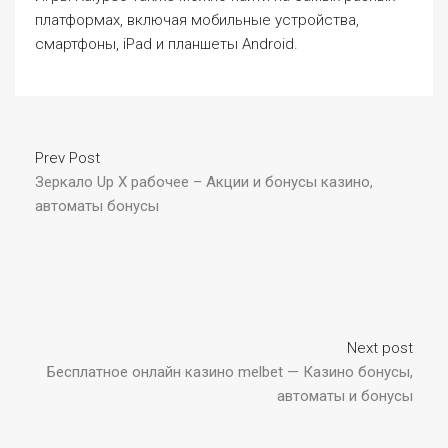
платформах, включая мобильные устройства,
смартфоны, iPad и планшеты Android.
Prev Post
Зеркало Up X рабочее – Акции и бонусы казино,
автоматы бонусы
Next post
Бесплатное онлайн казино melbet — Казино бонусы,
автоматы и бонусы