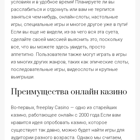
условиях и в удобное время! Планируете ли вы
расслабиться и отдохнуть или вам не терпится
заняться чем-нибудь, онлайн-слоты, настольные
игры, специальные игры и многое другое уже в пути!
Если вы еще не видели, из-за чего вся эта суета,
сделайте своей миссией выяснить это, поскольку
все, что вы можете здесь увидеть, просто
аппетитно. Пользователи также могут играть в игры
из многих других жанров, таких как эпические слоты,
последовательные игры, видеослоты и крупные
выигрыши.
Преимущества онлайн казино
Во-первых, freeplay Casino — одно из старейших
казино, работающее онлайн с 2000 года.Если вам
нравится идея опробовать казино, которое
существует так давно, можно будет найти игры для
аудитории разного возраста. Однако мы считаем,