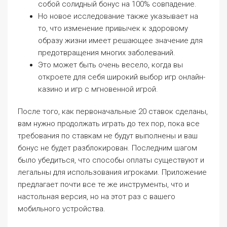
собой солидный бонус на 100% совпадение.
Но новое исследование также указывает на
то, что изменение привычек к здоровому
образу жизни имеет решающее значение для
предотвращения многих заболеваний.
Это может быть очень весело, когда вы
откроете для себя широкий выбор игр онлайн-
казино и игр с мгновенной игрой.
После того, как первоначальные 20 ставок сделаны,
вам нужно продолжать играть до тех пор, пока все
требования по ставкам не будут выполнены и ваш
бонус не будет разблокирован. Последним шагом
было убедиться, что способы оплаты существуют и
легальны для использования игроками. Приложение
предлагает почти все те же инструменты, что и
настольная версия, но на этот раз с вашего
мобильного устройства.