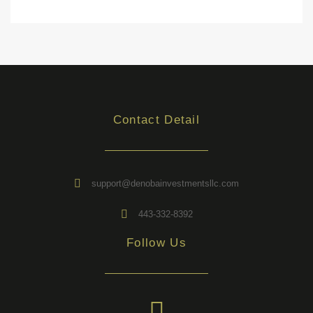
Contact Detail
support@denobainvestmentsllc.com
443-332-8392
Follow Us