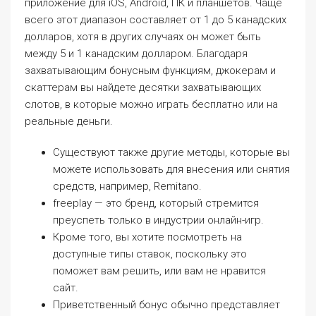
приложение для iOS, Android, ПК и планшетов. Чаще
всего этот диапазон составляет от 1 до 5 канадских
долларов, хотя в других случаях он может быть
между 5 и 1 канадским долларом. Благодаря
захватывающим бонусным функциям, джокерам и
скаттерам вы найдете десятки захватывающих
слотов, в которые можно играть бесплатно или на
реальные деньги.
Существуют также другие методы, которые вы
можете использовать для внесения или снятия
средств, например, Remitano.
freeplay — это бренд, который стремится
преуспеть только в индустрии онлайн-игр.
Кроме того, вы хотите посмотреть на
доступные типы ставок, поскольку это
поможет вам решить, или вам не нравится
сайт.
Приветственный бонус обычно представляет