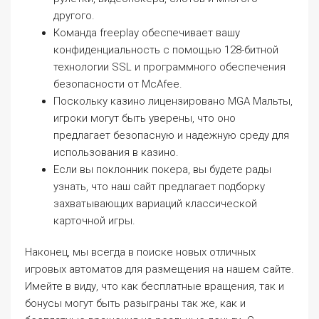
другого.
Команда freeplay обеспечивает вашу
конфиденциальность с помощью 128-битной
технологии SSL и программного обеспечения
безопасности от McAfee.
Поскольку казино лицензировано MGA Мальты,
игроки могут быть уверены, что оно
предлагает безопасную и надежную среду для
использования в казино.
Если вы поклонник покера, вы будете рады
узнать, что наш сайт предлагает подборку
захватывающих вариаций классической
карточной игры.
Наконец, мы всегда в поиске новых отличных
игровых автоматов для размещения на нашем сайте.
Имейте в виду, что как бесплатные вращения, так и
бонусы могут быть разыграны так же, как и