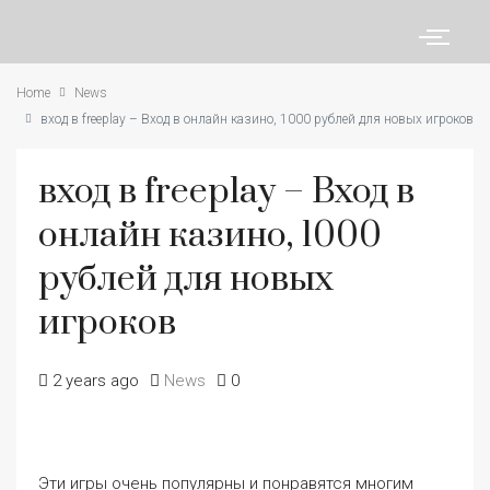
Home
News
вход в freeplay – Вход в онлайн казино, 1000 рублей для новых игроков
вход в freeplay – Вход в
онлайн казино, 1000
рублей для новых
игроков
2 years ago
News
0
Эти игры очень популярны и понравятся многим