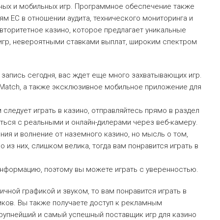
ных и мобильных игр. Программное обеспечение также
м ЕС в отношении аудита, технического мониторинга и
авторитетное казино, которое предлагает уникальные
игр, невероятными ставками выплат, широким спектром
 запись сегодня, вас ждет еще много захватывающих игр.
Match, а также эксклюзивное мобильное приложение для
м следует играть в казино, отправляйтесь прямо в раздел
аться с реальными и онлайн-дилерами через веб-камеру.
ия и волнение от наземного казино, но мысль о том,
о из них, слишком велика, тогда вам понравится играть в
 информацию, поэтому вы можете играть с уверенностью.
ичной графикой и звуком, то вам понравится играть в
иков. Вы также получаете доступ к рекламным
крупнейший и самый успешный поставщик игр для казино