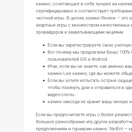
казино, сочетающее в себе лучшее из назем
сертифицировано и соответствует требования
честной игры. В целом, казино Review — это 
азартные игры с множеством качественных 
провайдеров и захватывающими акциями.
Если вы зарегистрируете свою учетную
Вот почему мы предлагаем бонус 100% 
пользователей iOS и Android.
Итак, если вы не знаете, как именно ва
казино Live казино, где вы можете общ
Если вы хотите испытать острые ощущен
чтобы покинуть дом и отправиться в одн
видео-слоты.
казино никогда не хранит вашу личную
Если вы предпочитаете игры с более реалист
большое разнообразие игр других разработч
предложениям и турнирам казино. NetEnt — 