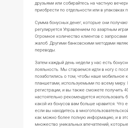
друзьями или собирайтесь на частную вечери
приобрести по отдельности или в упаковках по
Сумма бонусных денег, которые они получаю
регулируется Управлением по азартным игра
Огромное количество клиентов с запросами 
жалоб. Другими банковскими методами являю
переводы.
Затем каждый день недели у нас есть бонусн
лояльность. Мы стараемся идти в ногу с пос
позаботились о том, чтобы наше мобильное
планшетами, используемыми по всему миру. 
регистрации, и вы также сможете получить 4
настоятельно рекомендуется использовать б
какой из бонусов вам больше нравится. Что 
если вы находитесь в многопользовательской 
как можно более полную информацию, и в это
множество уникальных впечатлений, которые