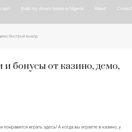
n cash
Build my dream house is Nigeria
About
Contact
, демо, быстрый вывод
и и бонусы от казино, демо,
 понравится играть здесь! А когда вы играете в казино, у