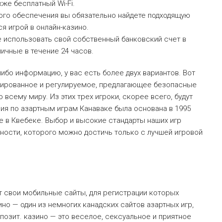
акже бесплатный Wi-Fi.
го обеспечения вы обязательно найдете подходящую
я игрой в онлайн-казино.
использовать свой собственный банковский счет в
личные в течение 24 часов.
либо информацию, у вас есть более двух вариантов. Вот
зированное и регулируемое, предлагающее безопасные
 всему миру. Из этих трех игроки, скорее всего, будут
ия по азартным играм Канаваке была основана в 1995
е в Квебеке. Выбор и высокие стандарты наших игр
ности, которого можно достичь только с лучшей игровой
т свои мобильные сайты, для регистрации которых
ино — один из немногих канадских сайтов азартных игр,
озит. казино — это веселое, сексуальное и приятное